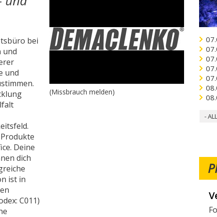
- und
07.
tsbüro bei
07.
n und
07.
erer
07.
e und
07.
ustimmen.
08.
(Missbrauch melden)
icklung
08.
falt
- AL
itsfeld.
n Produkte
ice. Deine
hnen dich
P
greiche
n ist in
len
W
odex: C011)
Mö
che