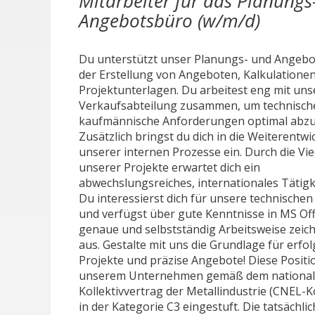
Mitarbeiter für das Planungs
Angebotsbüro (w/m/d)
Du unterstützt unser Planungs- und Angebo
der Erstellung von Angeboten, Kalkulatione
Projektunterlagen. Du arbeitest eng mit uns
Verkaufsabteilung zusammen, um technisch
kaufmännische Anforderungen optimal abz
Zusätzlich bringst du dich in die Weiterentw
unserer internen Prozesse ein. Durch die Viel
unserer Projekte erwartet dich ein
abwechslungsreiches, internationales Tätigke
Du interessierst dich für unsere technische
und verfügst über gute Kenntnisse in MS Off
genaue und selbstständig Arbeitsweise zeic
aus. Gestalte mit uns die Grundlage für erfol
Projekte und präzise Angebote! Diese Positio
unserem Unternehmen gemäß dem nationa
Kollektivvertrag der Metallindustrie (CNEL-K
in der Kategorie C3 eingestuft. Die tatsächli