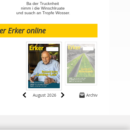
Ba der Trucknheit
nimm i die Winschlruate
und suach an Tropfe Wosser.
er Erker online
August 2026
Archiv