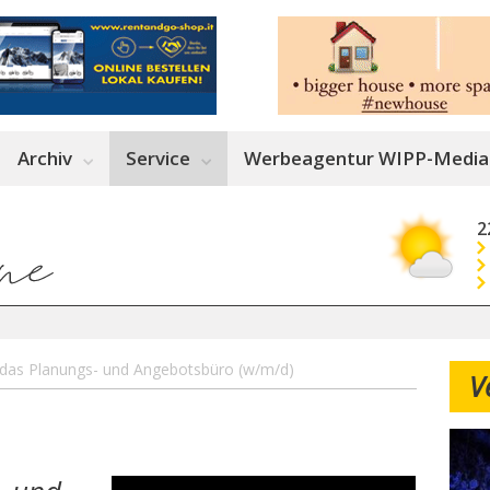
Archiv
Service
Werbeagentur WIPP-Media
2
r das Planungs- und Angebotsbüro (w/m/d)
V