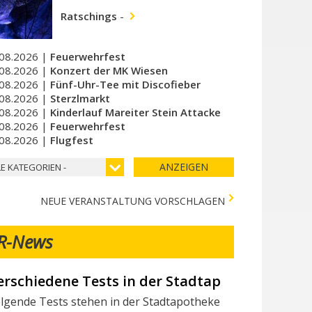
Ratschings
-
08.2026 |
Feuerwehrfest
08.2026 |
Konzert der MK Wiesen
08.2026 |
Fünf-Uhr-Tee mit Discofieber
08.2026 |
Sterzlmarkt
08.2026 |
Kinderlauf Mareiter Stein Attacke
08.2026 |
Feuerwehrfest
08.2026 |
Flugfest
ANZEIGEN
LE KATEGORIEN -
NEUE VERANSTALTUNG VORSCHLAGEN
R-News
ir suchen Mitarbeiter/innen
chtest du Teil des Milchhof-Teams sein und von zahlreichen 