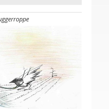
uggerroppe