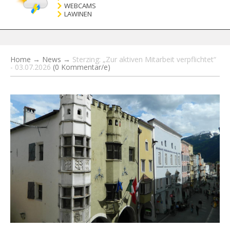
WEBCAMS
LAWINEN
Home
→
News
→
Sterzing: „Zur aktiven Mitarbeit verpflichtet“
- 03.07.2026
(0 Kommentar/e)