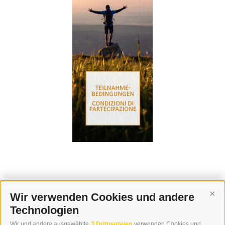
Wir verwenden Cookies und andere
Cont
Technologien
KONTAKT
Wir und andere ausgewählte
3 Drittparteien
verwenden Cookies und