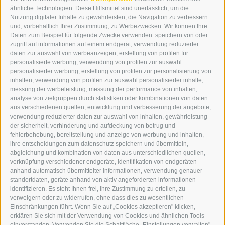
WIPP-MEDIA GMBH
ähnliche Technologien. Diese Hilfsmittel sind unerlässlich, um die
DER ERKER
Nutzung digitaler Inhalte zu gewährleisten, die Navigation zu verbessern
und, vorbehaltlich Ihrer Zustimmung, zu Werbezwecken. Wir können Ihre
NEUSTADT 20A
Daten zum Beispiel für folgende Zwecke verwenden: speichern von oder
I-39049 STERZING
zugriff auf informationen auf einem endgerät, verwendung reduzierter
TEL.: +39 0472 766876
daten zur auswahl von werbeanzeigen, erstellung von profilen für
personalisierte werbung, verwendung von profilen zur auswahl
personalisierter werbung, erstellung von profilen zur personalisierung von
GRAFIK@DERERKER.IT
inhalten, verwendung von profilen zur auswahl personalisierter inhalte,
INFO@DERERKER.IT
messung der werbeleistung, messung der performance von inhalten,
BARBARA.FONTANA@DERERKER.IT
analyse von zielgruppen durch statistiken oder kombinationen von daten
DER ERKER
aus verschiedenen quellen, entwicklung und verbesserung der angebote,
verwendung reduzierter daten zur auswahl von inhalten, gewährleistung
der sicherheit, verhinderung und aufdeckung von betrug und
WERBEN IM ERKER
fehlerbehebung, bereitstellung und anzeige von werbung und inhalten,
ONLINE-WERBUNG
ihre entscheidungen zum datenschutz speichern und übermitteln,
SEPA-DAUERAUFTRAG
abgleichung und kombination von daten aus unterschiedlichen quellen,
REGELN LESERKOMMENTARE
verknüpfung verschiedener endgeräte, identifikation von endgeräten
ONLINE VOTING
anhand automatisch übermittelter informationen, verwendung genauer
standortdaten, geräte anhand von aktiv angeforderten informationen
identifizieren. Es steht Ihnen frei, Ihre Zustimmung zu erteilen, zu
SERVICE
verweigern oder zu widerrufen, ohne dass dies zu wesentlichen
Einschränkungen führt. Wenn Sie auf „Cookies akzeptieren" klicken,
VERANSTALTUNGSKALENDER
erklären Sie sich mit der Verwendung von Cookies und ähnlichen Tools