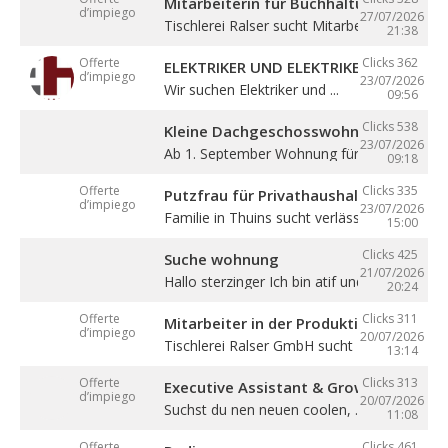
Mitarbeiterin für Buchhaltung (m/w/d)
d’impiego
27/07/2026
Tischlerei Ralser sucht Mitarbeiterin für ...
21:38
Offerte
Clicks 362
ELEKTRIKER UND ELEKTRIKERLEHRLING
d’impiego
23/07/2026
Wir suchen Elektriker und ...
09:56
Clicks 538
Kleine Dachgeschosswohnung mit Bal
23/07/2026
Ab 1. September Wohnung für eine Person in
09:18
Offerte
Clicks 335
Putzfrau für Privathaushalt gesucht
d’impiego
23/07/2026
Familie in Thuins sucht verlässliche ...
15:00
Clicks 425
Suche wohnung
21/07/2026
Hallo sterzinger Ich bin atif und komme aus .
20:24
Offerte
Clicks 311
Mitarbeiter in der Produktion (m/w/d)
d’impiego
20/07/2026
Tischlerei Ralser GmbH sucht Mitarbeiter für 
13:14
Offerte
Clicks 313
Executive Assistant & Growth Partner
d’impiego
20/07/2026
Suchst du nen neuen coolen, ...
11:08
Offerte
Clicks 461