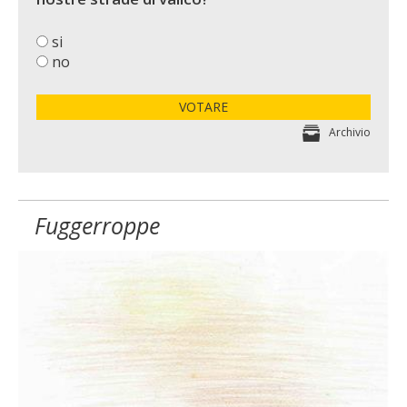
si
no
VOTARE
Archivio
Fuggerroppe