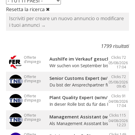
Resetta la ricerca ✖
Iscriviti per creare un nuovo annuncio o modificare
i tuoi annunci →
1799 risultati
Offerte
Clicks 72
Aushilfe im Verkauf gesucht
d’impiego
05/08/2026
Wir suchen von September bis Dezember ein
17:04
Offerte
Clicks 72
Senior Customs Expert (w/m/d)
d’impiego
05/08/2026
Du bist der Ansprechpartner für alle Themen 
09:45
Offerte
Clicks 91
Plant Quality Expert (w/m/d)
d’impiego
04/08/2026
In dieser Rolle bist du für das Management .
17:04
Offerte
Clicks 115
Management Assistant (w/m/d)
d’impiego
04/08/2026
Als Management Assistant bist du eine ...
12:23
Offerte
Clicks 149