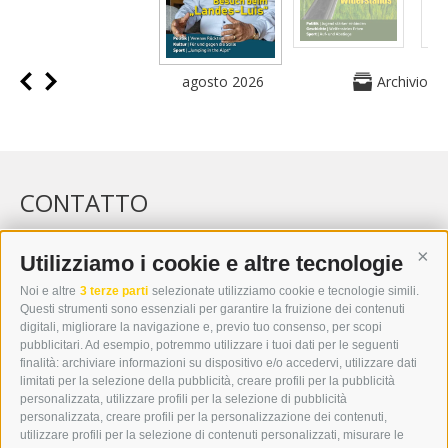
agosto 2026
Archivio
CONTATTO
WIPP-MEDIA GMBH
DER ERKER
Utilizziamo i cookie e altre tecnologie
Cont
CITTÀ NUOVA 20A
Noi e altre
3 terze parti
selezionate utilizziamo cookie e tecnologie simili.
I-39049 VIPITENO
Questi strumenti sono essenziali per garantire la fruizione dei contenuti
TEL.: +39 0472 766876
digitali, migliorare la navigazione e, previo tuo consenso, per scopi
pubblicitari. Ad esempio, potremmo utilizzare i tuoi dati per le seguenti
finalità: archiviare informazioni su dispositivo e/o accedervi, utilizzare dati
GRAFIK@DERERKER.IT
limitati per la selezione della pubblicità, creare profili per la pubblicità
INFO@DERERKER.IT
personalizzata, utilizzare profili per la selezione di pubblicità
BARBARA.FONTANA@DERERKER.IT
personalizzata, creare profili per la personalizzazione dei contenuti,
ERKER
utilizzare profili per la selezione di contenuti personalizzati, misurare le