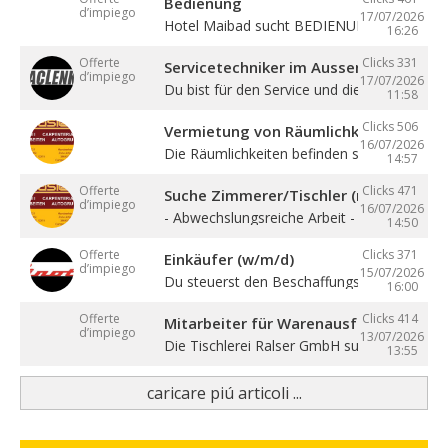
Bedienung
d’impiego
17/07/2026
Hotel Maibad sucht BEDIENUNG für ...
16:26
Offerte
Clicks 331
Servicetechniker im Aussendienst (w/
d’impiego
17/07/2026
Du bist für den Service und die ...
11:58
Clicks 506
Vermietung von Räumlichkeiten, Büros 
16/07/2026
Die Räumlichkeiten befinden sich zentral in ..
14:57
Offerte
Clicks 471
Suche Zimmerer/Tischler (m/w/d), Hilf
d’impiego
16/07/2026
- Abwechslungsreiche Arbeit - Sehr gute ...
14:50
Offerte
Clicks 371
Einkäufer (w/m/d)
d’impiego
15/07/2026
Du steuerst den Beschaffungsprozess von de
16:00
Offerte
Clicks 414
Mitarbeiter für Warenausfuhr (m/w/d)
d’impiego
13/07/2026
Die Tischlerei Ralser GmbH sucht ...
13:55
caricare piú articoli ...