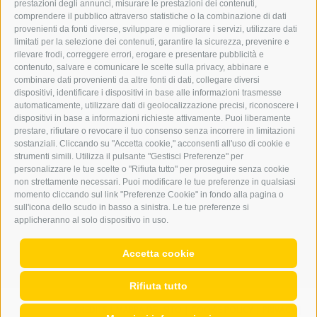
prestazioni degli annunci, misurare le prestazioni dei contenuti,
comprendere il pubblico attraverso statistiche o la combinazione di dati
PUBBLICITÀ NELL’ERKER
provenienti da fonti diverse, sviluppare e migliorare i servizi, utilizzare dati
PUBBLICITÀ ONLINE
limitati per la selezione dei contenuti, garantire la sicurezza, prevenire e
ADDEBITO DIRETTO SEPA
rilevare frodi, correggere errori, erogare e presentare pubblicità e
REGOLAMENTO COMMENTI
contenuto, salvare e comunicare le scelte sulla privacy, abbinare e
ONLINE VOTING
combinare dati provenienti da altre fonti di dati, collegare diversi
dispositivi, identificare i dispositivi in base alle informazioni trasmesse
automaticamente, utilizzare dati di geolocalizzazione precisi, riconoscere i
SERVICE
dispositivi in base a informazioni richieste attivamente. Puoi liberamente
prestare, rifiutare o revocare il tuo consenso senza incorrere in limitazioni
EVENTI
sostanziali. Cliccando su "Accetta cookie," acconsenti all'uso di cookie e
ANNUNCI
strumenti simili. Utilizza il pulsante "Gestisci Preferenze" per
personalizzare le tue scelte o "Rifiuta tutto" per proseguire senza cookie
LINK UTILI
non strettamente necessari. Puoi modificare le tue preferenze in qualsiasi
METEO
momento cliccando sul link "Preferenze Cookie" in fondo alla pagina o
WEBCAM
sull'icona dello scudo in basso a sinistra. Le tue preferenze si
VIDEO
applicheranno al solo dispositivo in uso.
NECROLOGI
Accetta cookie
Rifiuta tutto
CREDITS
|
MAPPA DEL SITO
|
COOKIE POLICY
|
PRIVACY
|