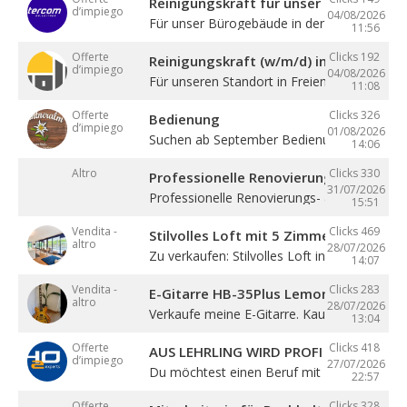
Reinigungskraft für unser Bürogebäude
d’impiego
04/08/2026
Für unser Bürogebäude in der Gewerbezone 
11:56
Offerte
Clicks 192
Reinigungskraft (w/m/d) in Teilzeit
d’impiego
04/08/2026
Für unseren Standort in Freienfeld suchen ...
11:08
Offerte
Clicks 326
Bedienung
d’impiego
01/08/2026
Suchen ab September Bedienung in Vollzeit. 4
14:06
Altro
Clicks 330
Professionelle Renovierung
31/07/2026
Professionelle Renovierungs- & Malerarbeite
15:51
Vendita -
Clicks 469
Stilvolles Loft mit 5 Zimmern
altro
28/07/2026
Zu verkaufen: Stilvolles Loft in Sterzing! ...
14:07
Vendita -
Clicks 283
E-Gitarre HB-35Plus Lemon
altro
28/07/2026
Verkaufe meine E-Gitarre. Kaum gespielt, ...
13:04
Offerte
Clicks 418
AUS LEHRLING WIRD PROFI – STARTE BE
d’impiego
27/07/2026
Du möchtest einen Beruf mit Zukunft lernen 
22:57
Offerte
Clicks 328