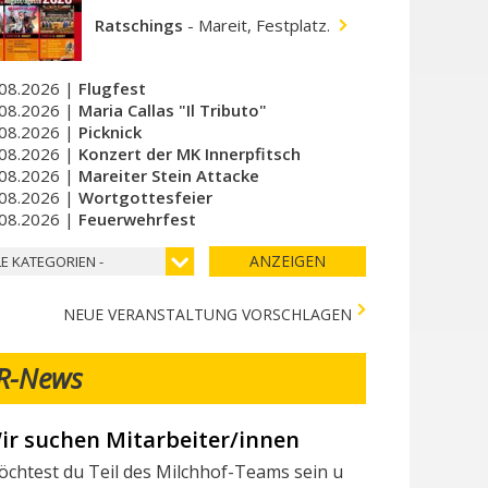
Ratschings
-
Mareit, Festplatz.
08.2026 |
Flugfest
08.2026 |
Maria Callas "Il Tributo"
08.2026 |
Picknick
08.2026 |
Konzert der MK Innerpfitsch
08.2026 |
Mareiter Stein Attacke
08.2026 |
Wortgottesfeier
08.2026 |
Feuerwehrfest
ANZEIGEN
LE KATEGORIEN -
NEUE VERANSTALTUNG VORSCHLAGEN
R-News
erschiedene Tests in der Stadtapotheke - Vari 
lgende Tests stehen in der Stadtapotheke zur Verfügung: I seg