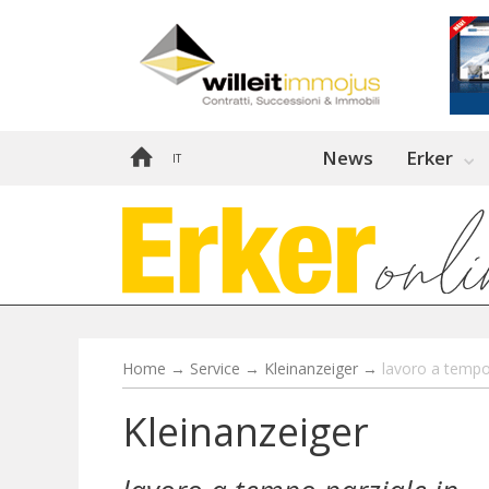
News
Erker
IT
Home
→
Service
→
Kleinanzeiger
→
lavoro a tempo 
Kleinanzeiger