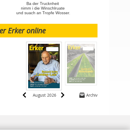
Ba der Trucknheit
nimm i die Winschlruate
und suach an Tropfe Wosser.
er Erker online
August 2026
Archiv