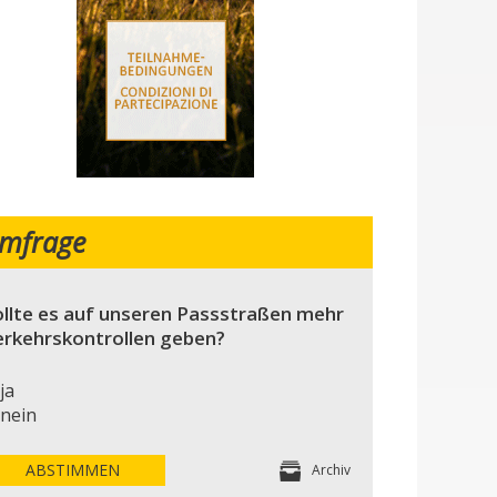
mfrage
llte es auf unseren Passstraßen mehr
erkehrskontrollen geben?
ja
nein
ABSTIMMEN
Archiv