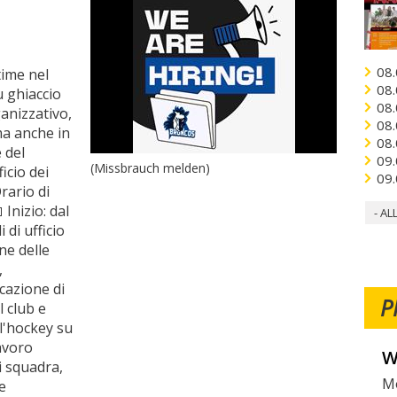
08.
ime nel
08.
u ghiaccio
08.
ganizzativo,
08.
ma anche in
08.
 del
09.
(Missbrauch melden)
icio dei
09.
ario di
 Inizio: dal
- AL
 di ufficio
ne delle
,
cazione di
P
l club e
 l'hockey su
lavoro
V
i squadra,
Fo
e