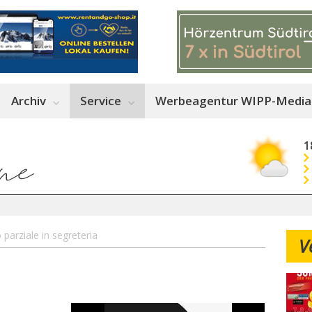
Archiv
Service
Werbeagentur WIPP-Media
1
parziale in segreteria
V