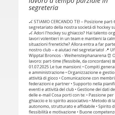
lavoro a tempo parziale in
segreteria
🏒 STIAMO CERCANDO TE! – Posizione part-t
segretariato della nostra societá di hockey s
🏒 Adori l'hockey su ghiaccio? Hai talento or
lavori volentieri in un team e mantieni la cal
situazioni frenetiche? Allora entra a far parte
nostro club – e aiutaci nel segretariato! 📍 Uff
Wipptal Broncos - Weihenstephanarena ⏰ Or
lavoro: part-time (flessibile, da concordare) 📅
01.07.2025 Le tue mansioni: • Compiti generali
e amministrazione • Organizzazione e gestio
attività di gioco • Comunicazione con membri
federazioni e partner • Supporto nella pianifi
eventi e attività del club • Gestione dei dati de
delle e-mail Cosa porti con te: • Passione per
ghiaccio e lo spirito associativo • Metodo di 
autonomo, strutturato e affidabile • Spirito d
flessibilità e motivazione • Buone competenz