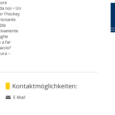
tore
da noi: • Un
r l'hockey
zionante
 (da
ttivamente
inghe
 a far
accio?
tura –
Kontaktmöglichkeiten:
E-Mail