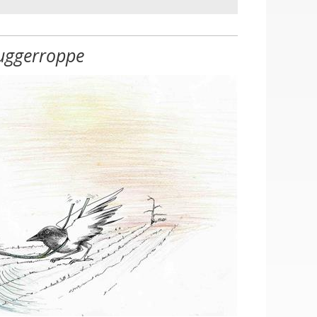
uggerroppe