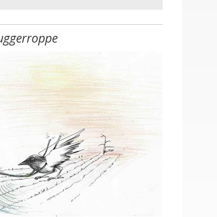
uggerroppe