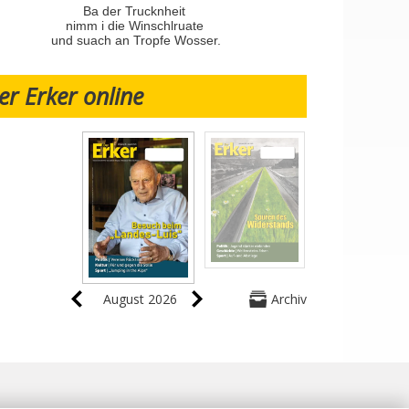
Ba der Trucknheit
nimm i die Winschlruate
und suach an Tropfe Wosser.
er Erker online
August 2026
Archiv