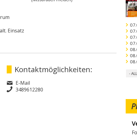
trum
07.
t. Einsatz
07.
07.
07.
08.
08.
08.
Kontaktmöglichkeiten:
- AL
E-Mail
3489612280
P
W
Mö