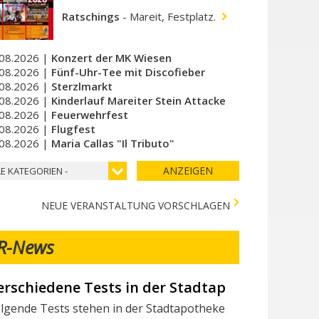
Ratschings
-
Mareit, Festplatz.
08.2026 |
Konzert der MK Wiesen
08.2026 |
Fünf-Uhr-Tee mit Discofieber
08.2026 |
Sterzlmarkt
08.2026 |
Kinderlauf Mareiter Stein Attacke
08.2026 |
Feuerwehrfest
08.2026 |
Flugfest
08.2026 |
Maria Callas "Il Tributo"
ANZEIGEN
LE KATEGORIEN -
NEUE VERANSTALTUNG VORSCHLAGEN
R-News
ir suchen Mitarbeiter/innen
chtest du Teil des Milchhof-Teams sein und von zahlreichen 