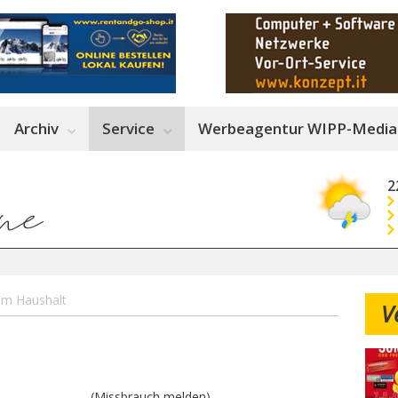
Archiv
Service
Werbeagentur WIPP-Media
2
im Haushalt
V
(Missbrauch melden)