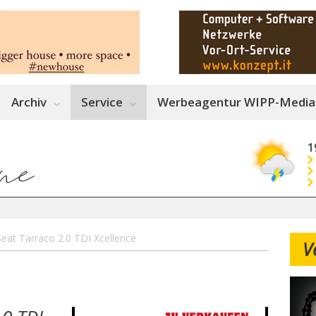
Archiv
Service
Werbeagentur WIPP-Media
1
Seat Tarraco 2.0 TDI Xcellence
V