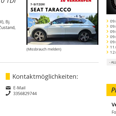
.0 TDI
09.
), Bj.
09.
 Zustand,
09.
09.
09.
11.
(Missbrauch melden)
12.
- AL
Kontaktmöglichkeiten:
E-Mail
P
3356829744
V
W
Fo
Mö