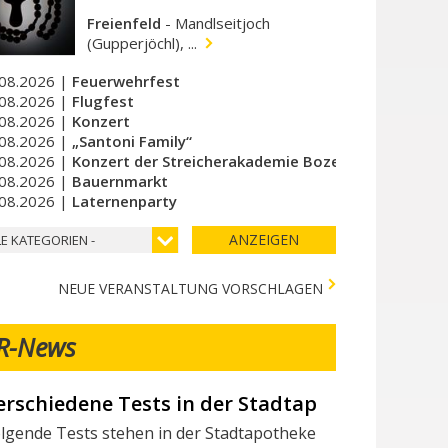
Freienfeld
-
Mandlseitjoch
(Gupperjöchl), ...
08.2026 |
Feuerwehrfest
08.2026 |
Flugfest
08.2026 |
Konzert
08.2026 |
„Santoni Family“
08.2026 |
Konzert der Streicherakademie Bozen
08.2026 |
Bauernmarkt
08.2026 |
Laternenparty
ANZEIGEN
LE KATEGORIEN -
NEUE VERANSTALTUNG VORSCHLAGEN
R-News
erschiedene Tests in der Stadtapotheke - Vari 
ir suchen Mitarbeiter/innen
lgende Tests stehen in der Stadtapotheke zur Verfügung: I seg
chtest du Teil des Milchhof-Teams sein und von zahlreichen 