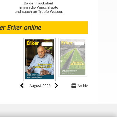
Ba der Trucknheit
nimm i die Winschlruate
und suach an Tropfe Wosser.
er Erker online
August 2026
Archiv