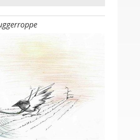
uggerroppe