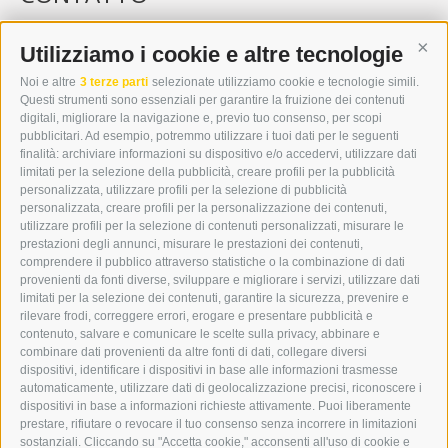
WIPP-MEDIA GMBH
DER ERKER
Utilizziamo i cookie e altre tecnologie
Cont
CITTÀ NUOVA 20A
Noi e altre
3 terze parti
selezionate utilizziamo cookie e tecnologie simili.
I-39049 VIPITENO
Questi strumenti sono essenziali per garantire la fruizione dei contenuti
TEL.: +39 0472 766876
digitali, migliorare la navigazione e, previo tuo consenso, per scopi
pubblicitari. Ad esempio, potremmo utilizzare i tuoi dati per le seguenti
finalità: archiviare informazioni su dispositivo e/o accedervi, utilizzare dati
GRAFIK@DERERKER.IT
limitati per la selezione della pubblicità, creare profili per la pubblicità
INFO@DERERKER.IT
personalizzata, utilizzare profili per la selezione di pubblicità
BARBARA.FONTANA@DERERKER.IT
personalizzata, creare profili per la personalizzazione dei contenuti,
ERKER
utilizzare profili per la selezione di contenuti personalizzati, misurare le
prestazioni degli annunci, misurare le prestazioni dei contenuti,
comprendere il pubblico attraverso statistiche o la combinazione di dati
PUBBLICITÀ NELL’ERKER
provenienti da fonti diverse, sviluppare e migliorare i servizi, utilizzare dati
PUBBLICITÀ ONLINE
limitati per la selezione dei contenuti, garantire la sicurezza, prevenire e
ADDEBITO DIRETTO SEPA
rilevare frodi, correggere errori, erogare e presentare pubblicità e
REGOLAMENTO COMMENTI
contenuto, salvare e comunicare le scelte sulla privacy, abbinare e
ONLINE VOTING
combinare dati provenienti da altre fonti di dati, collegare diversi
dispositivi, identificare i dispositivi in base alle informazioni trasmesse
automaticamente, utilizzare dati di geolocalizzazione precisi, riconoscere i
SERVICE
dispositivi in base a informazioni richieste attivamente. Puoi liberamente
prestare, rifiutare o revocare il tuo consenso senza incorrere in limitazioni
EVENTI
sostanziali. Cliccando su "Accetta cookie," acconsenti all'uso di cookie e