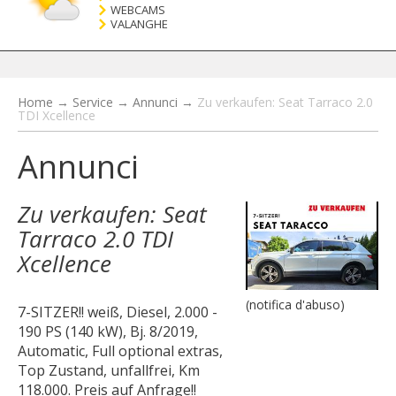
WEBCAMS
VALANGHE
Home
→
Service
→
Annunci
→
Zu verkaufen: Seat Tarraco 2.0
TDI Xcellence
Annunci
Zu verkaufen: Seat
Tarraco 2.0 TDI
Xcellence
(notifica d'abuso)
7-SITZER!! weiß, Diesel, 2.000 -
190 PS (140 kW), Bj. 8/2019,
Automatic, Full optional extras,
Top Zustand, unfallfrei, Km
118.000. Preis auf Anfrage!!