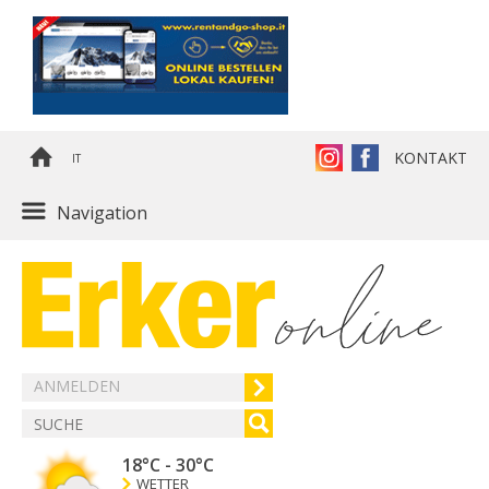
KONTAKT
IT
Navigation
ANMELDEN
18°C
-
30°C
WETTER