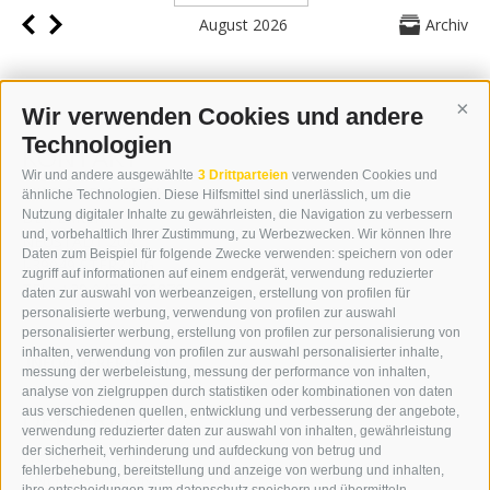
August 2026
Archiv
Wir verwenden Cookies und andere
Cont
Technologien
KONTAKT
Wir und andere ausgewählte
3 Drittparteien
verwenden Cookies und
WIPP-MEDIA GMBH
ähnliche Technologien. Diese Hilfsmittel sind unerlässlich, um die
DER ERKER
Nutzung digitaler Inhalte zu gewährleisten, die Navigation zu verbessern
und, vorbehaltlich Ihrer Zustimmung, zu Werbezwecken. Wir können Ihre
NEUSTADT 20A
Daten zum Beispiel für folgende Zwecke verwenden: speichern von oder
I-39049 STERZING
zugriff auf informationen auf einem endgerät, verwendung reduzierter
TEL.: +39 0472 766876
daten zur auswahl von werbeanzeigen, erstellung von profilen für
personalisierte werbung, verwendung von profilen zur auswahl
personalisierter werbung, erstellung von profilen zur personalisierung von
GRAFIK@DERERKER.IT
inhalten, verwendung von profilen zur auswahl personalisierter inhalte,
INFO@DERERKER.IT
messung der werbeleistung, messung der performance von inhalten,
BARBARA.FONTANA@DERERKER.IT
analyse von zielgruppen durch statistiken oder kombinationen von daten
DER ERKER
aus verschiedenen quellen, entwicklung und verbesserung der angebote,
verwendung reduzierter daten zur auswahl von inhalten, gewährleistung
der sicherheit, verhinderung und aufdeckung von betrug und
WERBEN IM ERKER
fehlerbehebung, bereitstellung und anzeige von werbung und inhalten,
ONLINE-WERBUNG