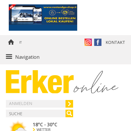
KONTAKT
IT
Navigation
ANMELDEN
18°C
-
30°C
WETTER