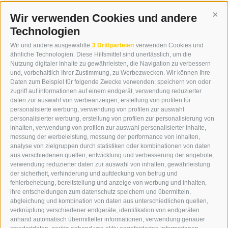
Wir verwenden Cookies und andere
Cont
Technologien
KONTAKT
Wir und andere ausgewählte
3 Drittparteien
verwenden Cookies und
WIPP-MEDIA GMBH
ähnliche Technologien. Diese Hilfsmittel sind unerlässlich, um die
DER ERKER
Nutzung digitaler Inhalte zu gewährleisten, die Navigation zu verbessern
und, vorbehaltlich Ihrer Zustimmung, zu Werbezwecken. Wir können Ihre
NEUSTADT 20A
Daten zum Beispiel für folgende Zwecke verwenden: speichern von oder
I-39049 STERZING
zugriff auf informationen auf einem endgerät, verwendung reduzierter
TEL.: +39 0472 766876
daten zur auswahl von werbeanzeigen, erstellung von profilen für
personalisierte werbung, verwendung von profilen zur auswahl
personalisierter werbung, erstellung von profilen zur personalisierung von
GRAFIK@DERERKER.IT
inhalten, verwendung von profilen zur auswahl personalisierter inhalte,
INFO@DERERKER.IT
messung der werbeleistung, messung der performance von inhalten,
BARBARA.FONTANA@DERERKER.IT
analyse von zielgruppen durch statistiken oder kombinationen von daten
DER ERKER
aus verschiedenen quellen, entwicklung und verbesserung der angebote,
verwendung reduzierter daten zur auswahl von inhalten, gewährleistung
der sicherheit, verhinderung und aufdeckung von betrug und
WERBEN IM ERKER
fehlerbehebung, bereitstellung und anzeige von werbung und inhalten,
ONLINE-WERBUNG
ihre entscheidungen zum datenschutz speichern und übermitteln,
SEPA-DAUERAUFTRAG
abgleichung und kombination von daten aus unterschiedlichen quellen,
REGELN LESERKOMMENTARE
verknüpfung verschiedener endgeräte, identifikation von endgeräten
ONLINE VOTING
anhand automatisch übermittelter informationen, verwendung genauer