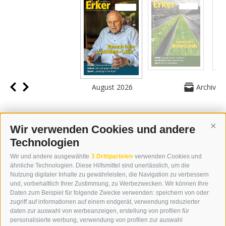
August 2026
Archiv
Wir verwenden Cookies und andere
Cont
Technologien
KONTAKT
Wir und andere ausgewählte
3 Drittparteien
verwenden Cookies und
WIPP-MEDIA GMBH
ähnliche Technologien. Diese Hilfsmittel sind unerlässlich, um die
DER ERKER
Nutzung digitaler Inhalte zu gewährleisten, die Navigation zu verbessern
und, vorbehaltlich Ihrer Zustimmung, zu Werbezwecken. Wir können Ihre
NEUSTADT 20A
Daten zum Beispiel für folgende Zwecke verwenden: speichern von oder
I-39049 STERZING
zugriff auf informationen auf einem endgerät, verwendung reduzierter
TEL.: +39 0472 766876
daten zur auswahl von werbeanzeigen, erstellung von profilen für
personalisierte werbung, verwendung von profilen zur auswahl