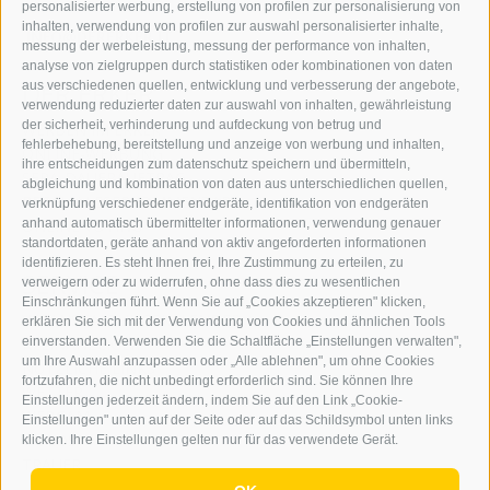
personalisierter werbung, erstellung von profilen zur personalisierung von
GRAFIK@DERERKER.IT
inhalten, verwendung von profilen zur auswahl personalisierter inhalte,
INFO@DERERKER.IT
messung der werbeleistung, messung der performance von inhalten,
BARBARA.FONTANA@DERERKER.IT
analyse von zielgruppen durch statistiken oder kombinationen von daten
DER ERKER
aus verschiedenen quellen, entwicklung und verbesserung der angebote,
verwendung reduzierter daten zur auswahl von inhalten, gewährleistung
der sicherheit, verhinderung und aufdeckung von betrug und
WERBEN IM ERKER
fehlerbehebung, bereitstellung und anzeige von werbung und inhalten,
ONLINE-WERBUNG
ihre entscheidungen zum datenschutz speichern und übermitteln,
SEPA-DAUERAUFTRAG
abgleichung und kombination von daten aus unterschiedlichen quellen,
REGELN LESERKOMMENTARE
verknüpfung verschiedener endgeräte, identifikation von endgeräten
ONLINE VOTING
anhand automatisch übermittelter informationen, verwendung genauer
standortdaten, geräte anhand von aktiv angeforderten informationen
identifizieren. Es steht Ihnen frei, Ihre Zustimmung zu erteilen, zu
SERVICE
verweigern oder zu widerrufen, ohne dass dies zu wesentlichen
Einschränkungen führt. Wenn Sie auf „Cookies akzeptieren" klicken,
VERANSTALTUNGSKALENDER
erklären Sie sich mit der Verwendung von Cookies und ähnlichen Tools
KLEINANZEIGER
einverstanden. Verwenden Sie die Schaltfläche „Einstellungen verwalten",
um Ihre Auswahl anzupassen oder „Alle ablehnen", um ohne Cookies
NÜTZLICHE LINKS
fortzufahren, die nicht unbedingt erforderlich sind. Sie können Ihre
WETTER
Einstellungen jederzeit ändern, indem Sie auf den Link „Cookie-
WEBCAM
Einstellungen" unten auf der Seite oder auf das Schildsymbol unten links
VIDEOS
klicken. Ihre Einstellungen gelten nur für das verwendete Gerät.
TRAUER