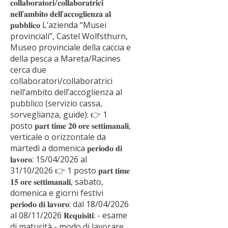
𝐜𝐨𝐥𝐥𝐚𝐛𝐨𝐫𝐚𝐭𝐨𝐫𝐢/𝐜𝐨𝐥𝐥𝐚𝐛𝐨𝐫𝐚𝐭𝐫𝐢𝐜𝐢
𝐧𝐞𝐥𝐥’𝐚𝐦𝐛𝐢𝐭𝐨 𝐝𝐞𝐥𝐥’𝐚𝐜𝐜𝐨𝐠𝐥𝐢𝐞𝐧𝐳𝐚 𝐚𝐥
𝐩𝐮𝐛𝐛𝐥𝐢𝐜𝐨 L’azienda “Musei
provinciali”, Castel Wolfsthurn,
Museo provinciale della caccia e
della pesca a Mareta/Racines
cerca due
collaboratori/collaboratrici
nell’ambito dell’accoglienza al
pubblico (servizio cassa,
sorveglianza, guide): 👉 1
posto 𝐩𝐚𝐫𝐭 𝐭𝐢𝐦𝐞 𝟐𝟎 𝐨𝐫𝐞 𝐬𝐞𝐭𝐭𝐢𝐦𝐚𝐧𝐚𝐥𝐢,
verticale o orizzontale da
martedì a domenica 𝐩𝐞𝐫𝐢𝐨𝐝𝐨 𝐝𝐢
𝐥𝐚𝐯𝐨𝐫𝐨: 15/04/2026 al
31/10/2026 👉 1 posto 𝐩𝐚𝐫𝐭 𝐭𝐢𝐦𝐞
𝟏𝟓 𝐨𝐫𝐞 𝐬𝐞𝐭𝐭𝐢𝐦𝐚𝐧𝐚𝐥𝐢, sabato,
domenica e giorni festivi
𝐩𝐞𝐫𝐢𝐨𝐝𝐨 𝐝𝐢 𝐥𝐚𝐯𝐨𝐫𝐨: dal 18/04/2026
al 08/11/2026 𝐑𝐞𝐪𝐮𝐢𝐬𝐢𝐭𝐢: - esame
di maturità - modo di lavorare