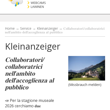
WEBCAMS
LAWINEN
Home
→
Service
→
Kleinanzeiger
→
𝐂𝐨𝐥𝐥𝐚𝐛𝐨𝐫𝐚𝐭𝐨𝐫𝐢/𝐜𝐨𝐥𝐥𝐚𝐛𝐨𝐫𝐚𝐭𝐫𝐢𝐜𝐢
𝐧𝐞𝐥𝐥’𝐚𝐦𝐛𝐢𝐭𝐨 𝐝𝐞𝐥𝐥’𝐚𝐜𝐜𝐨𝐠𝐥𝐢𝐞𝐧𝐳𝐚 𝐚𝐥 𝐩𝐮𝐛𝐛𝐥𝐢𝐜𝐨
Kleinanzeiger
𝐂𝐨𝐥𝐥𝐚𝐛𝐨𝐫𝐚𝐭𝐨𝐫𝐢/
𝐜𝐨𝐥𝐥𝐚𝐛𝐨𝐫𝐚𝐭𝐫𝐢𝐜𝐢
𝐧𝐞𝐥𝐥’𝐚𝐦𝐛𝐢𝐭𝐨
𝐝𝐞𝐥𝐥’𝐚𝐜𝐜𝐨𝐠𝐥𝐢𝐞𝐧𝐳𝐚 𝐚𝐥
(Missbrauch melden)
𝐩𝐮𝐛𝐛𝐥𝐢𝐜𝐨
📣 Per la stagione museale
2026 cerchiamo 𝐝𝐮𝐞