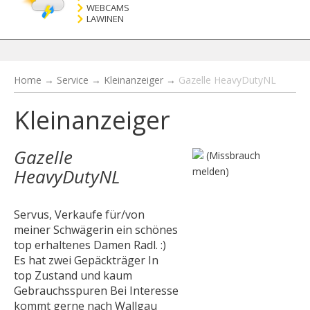
WEBCAMS
LAWINEN
Home
→
Service
→
Kleinanzeiger
→
Gazelle HeavyDutyNL
Kleinanzeiger
Gazelle
(Missbrauch
HeavyDutyNL
melden)
Servus, Verkaufe für/von
meiner Schwägerin ein schönes
top erhaltenes Damen Radl. :)
Es hat zwei Gepäckträger In
top Zustand und kaum
Gebrauchsspuren Bei Interesse
kommt gerne nach Wallgau