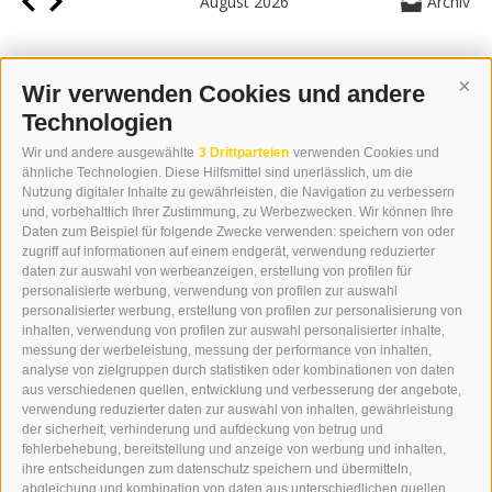
August 2026
Archiv
Wir verwenden Cookies und andere
Cont
Technologien
KONTAKT
Wir und andere ausgewählte
3 Drittparteien
verwenden Cookies und
WIPP-MEDIA GMBH
ähnliche Technologien. Diese Hilfsmittel sind unerlässlich, um die
DER ERKER
Nutzung digitaler Inhalte zu gewährleisten, die Navigation zu verbessern
und, vorbehaltlich Ihrer Zustimmung, zu Werbezwecken. Wir können Ihre
NEUSTADT 20A
Daten zum Beispiel für folgende Zwecke verwenden: speichern von oder
I-39049 STERZING
zugriff auf informationen auf einem endgerät, verwendung reduzierter
TEL.: +39 0472 766876
daten zur auswahl von werbeanzeigen, erstellung von profilen für
personalisierte werbung, verwendung von profilen zur auswahl
personalisierter werbung, erstellung von profilen zur personalisierung von
GRAFIK@DERERKER.IT
inhalten, verwendung von profilen zur auswahl personalisierter inhalte,
INFO@DERERKER.IT
messung der werbeleistung, messung der performance von inhalten,
BARBARA.FONTANA@DERERKER.IT
analyse von zielgruppen durch statistiken oder kombinationen von daten
DER ERKER
aus verschiedenen quellen, entwicklung und verbesserung der angebote,
verwendung reduzierter daten zur auswahl von inhalten, gewährleistung
der sicherheit, verhinderung und aufdeckung von betrug und
WERBEN IM ERKER
fehlerbehebung, bereitstellung und anzeige von werbung und inhalten,
ONLINE-WERBUNG
ihre entscheidungen zum datenschutz speichern und übermitteln,
SEPA-DAUERAUFTRAG
abgleichung und kombination von daten aus unterschiedlichen quellen,