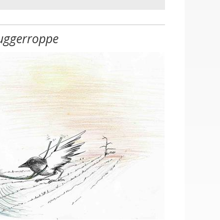
uggerroppe