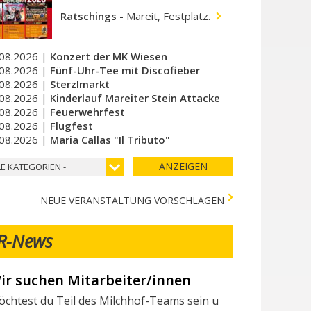
Ratschings
-
Mareit, Festplatz.
08.2026 |
Konzert der MK Wiesen
08.2026 |
Fünf-Uhr-Tee mit Discofieber
08.2026 |
Sterzlmarkt
08.2026 |
Kinderlauf Mareiter Stein Attacke
08.2026 |
Feuerwehrfest
08.2026 |
Flugfest
08.2026 |
Maria Callas "Il Tributo"
ANZEIGEN
LE KATEGORIEN -
NEUE VERANSTALTUNG VORSCHLAGEN
R-News
ir suchen Mitarbeiter/innen
erschiedene Tests in der Stadtapotheke - Vari 
chtest du Teil des Milchhof-Teams sein und von zahlreichen 
lgende Tests stehen in der Stadtapotheke zur Verfügung: I seg