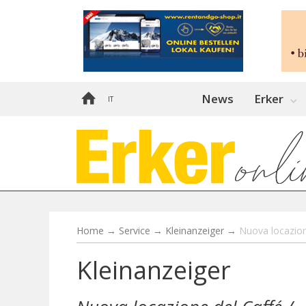
News
Erker
IT
Home
→
Service
→
Kleinanzeiger
→
Nuova locazione
Kleinanzeiger