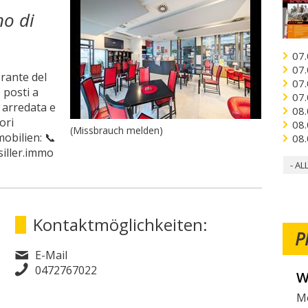
no di
07.
07.
orante del
07.
 posti a
07.
 arredata e
08.
ori
08.
(Missbrauch melden)
mobilien: 📞
08.
siller.immo
- AL
Kontaktmöglichkeiten:
P
E-Mail
0472767022
W
V
Mö
Fo