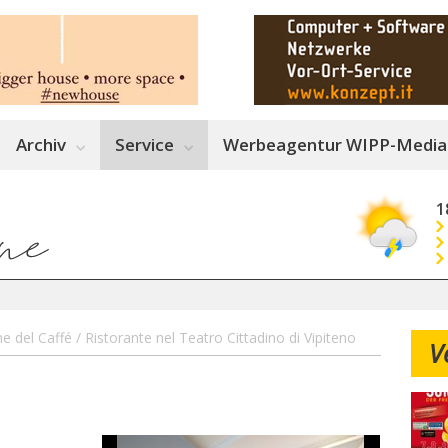
Archiv
Service
Werbeagentur WIPP-Media
1
 del Caffé / Ristorante nel Teatro Cittadino di Vipiteno
V