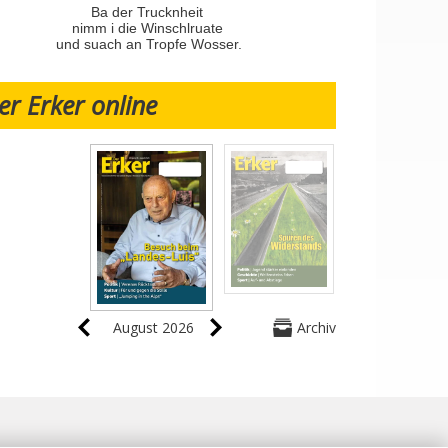
Ba der Trucknheit
nimm i die Winschlruate
und suach an Tropfe Wosser.
er Erker online
August 2026
Archiv