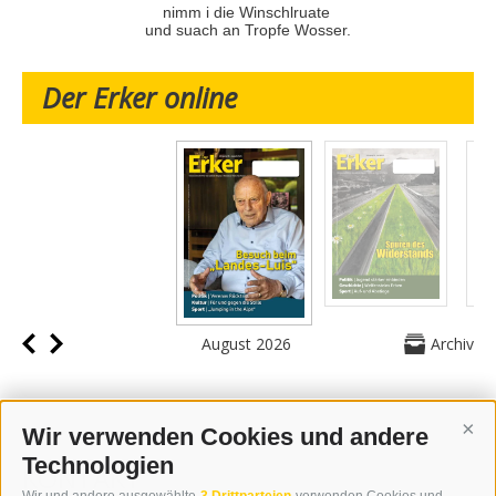
nimm i die Winschlruate
und suach an Tropfe Wosser.
Der Erker online
August 2026
Archiv
Wir verwenden Cookies und andere
Cont
Technologien
KONTAKT