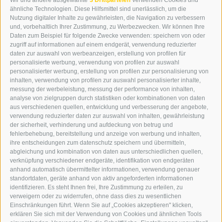
Wir und andere ausgewählte
3 Drittparteien
verwenden Cookies und
WIPP-MEDIA GMBH
ähnliche Technologien. Diese Hilfsmittel sind unerlässlich, um die
DER ERKER
Nutzung digitaler Inhalte zu gewährleisten, die Navigation zu verbessern
und, vorbehaltlich Ihrer Zustimmung, zu Werbezwecken. Wir können Ihre
NEUSTADT 20A
Daten zum Beispiel für folgende Zwecke verwenden: speichern von oder
I-39049 STERZING
zugriff auf informationen auf einem endgerät, verwendung reduzierter
TEL.: +39 0472 766876
daten zur auswahl von werbeanzeigen, erstellung von profilen für
personalisierte werbung, verwendung von profilen zur auswahl
personalisierter werbung, erstellung von profilen zur personalisierung von
GRAFIK@DERERKER.IT
inhalten, verwendung von profilen zur auswahl personalisierter inhalte,
INFO@DERERKER.IT
messung der werbeleistung, messung der performance von inhalten,
BARBARA.FONTANA@DERERKER.IT
analyse von zielgruppen durch statistiken oder kombinationen von daten
DER ERKER
aus verschiedenen quellen, entwicklung und verbesserung der angebote,
verwendung reduzierter daten zur auswahl von inhalten, gewährleistung
der sicherheit, verhinderung und aufdeckung von betrug und
WERBEN IM ERKER
fehlerbehebung, bereitstellung und anzeige von werbung und inhalten,
ONLINE-WERBUNG
ihre entscheidungen zum datenschutz speichern und übermitteln,
SEPA-DAUERAUFTRAG
abgleichung und kombination von daten aus unterschiedlichen quellen,
REGELN LESERKOMMENTARE
verknüpfung verschiedener endgeräte, identifikation von endgeräten
ONLINE VOTING
anhand automatisch übermittelter informationen, verwendung genauer
standortdaten, geräte anhand von aktiv angeforderten informationen
identifizieren. Es steht Ihnen frei, Ihre Zustimmung zu erteilen, zu
SERVICE
verweigern oder zu widerrufen, ohne dass dies zu wesentlichen
Einschränkungen führt. Wenn Sie auf „Cookies akzeptieren" klicken,
VERANSTALTUNGSKALENDER
erklären Sie sich mit der Verwendung von Cookies und ähnlichen Tools