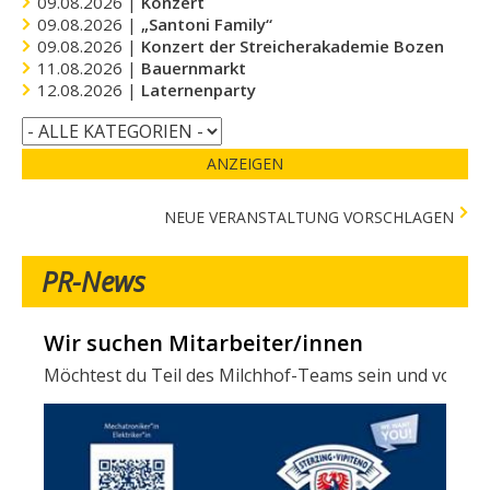
09.08.2026 |
Konzert
09.08.2026 |
„Santoni Family“
09.08.2026 |
Konzert der Streicherakademie Bozen
11.08.2026 |
Bauernmarkt
12.08.2026 |
Laternenparty
ANZEIGEN
NEUE VERANSTALTUNG VORSCHLAGEN
PR-News
Wir suchen Mitarbeiter/innen
Verschiedene Tests in der Stadtapotheke -
Möchtest du Teil des Milchhof-Teams sein und von zahl
Folgende Tests stehen in der Stadtapotheke zur Verfügun