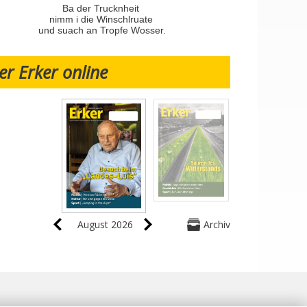
Ba der Trucknheit
nimm i die Winschlruate
und suach an Tropfe Wosser.
er Erker online
August 2026
Archiv