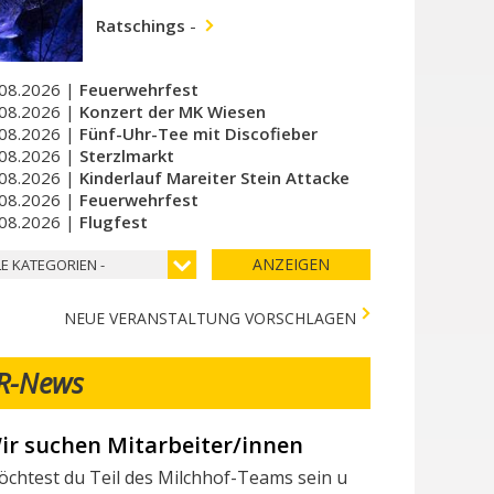
Ratschings
-
08.2026 |
Feuerwehrfest
08.2026 |
Konzert der MK Wiesen
08.2026 |
Fünf-Uhr-Tee mit Discofieber
08.2026 |
Sterzlmarkt
08.2026 |
Kinderlauf Mareiter Stein Attacke
08.2026 |
Feuerwehrfest
08.2026 |
Flugfest
ANZEIGEN
LE KATEGORIEN -
NEUE VERANSTALTUNG VORSCHLAGEN
R-News
erschiedene Tests in der Stadtapotheke - Vari 
lgende Tests stehen in der Stadtapotheke zur Verfügung: I seg