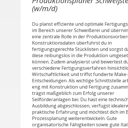
Produktionsplaner Schweißt
(w/m/d)
Du planst effiziente und optimale Fertigung
im Bereich unserer Schweißerei und überni
eine zentrale Rolle in der Produktionsvorber
Konstruktionsdaten überführst du in
fertigungsgerechte Stücklisten und sorgst d
diese reibungslos in die Produktion umgese
können. Zudem analysierst und bewertest d
verschiedene Fertigungsverfahren hinsichtlic
Wirtschaftlichkeit und triffst fundierte Make
Entscheidungen. Als wichtige Schnittstelle ar
eng mit Konstruktion und Fertigung zusam
trägst maßgeblich zum Erfolg unserer
Seilförderanlagen bei. Du hast eine technisc
Ausbildung abgeschlossen, verfügst idealer
praktische Erfahrung und möchtest dich im 
Prozessplanung weiterentwickeln. Gute
organisatorische Fähigkeiten sowie gute Ital