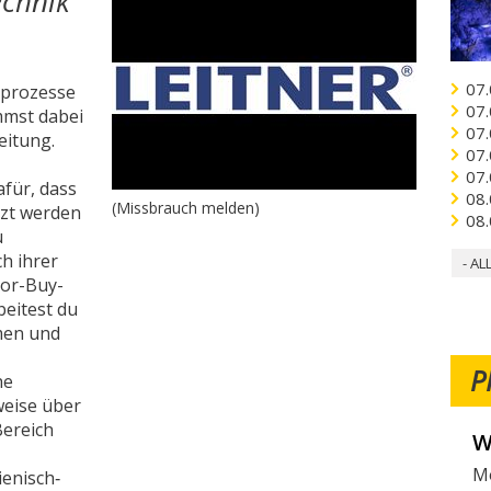
echnik
07.
sprozesse
07.
mmst dabei
07.
eitung.
07.
07.
afür, dass
08.
(Missbrauch melden)
tzt werden
08.
u
h ihrer
- AL
-or-Buy-
beitest du
men und
P
he
weise über
Bereich
V
Fo
ienisch‑