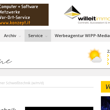
Archiv
Service
Werbeagentur WIPP-Media
2
ner Schweißtechnik (w/m/d)
V