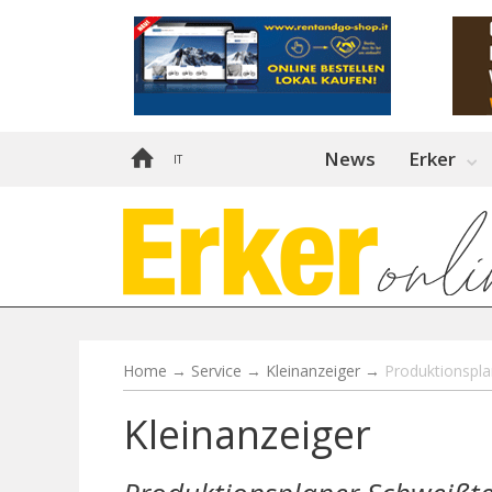
News
Erker
IT
Home
→
Service
→
Kleinanzeiger
→
Produktionspla
Kleinanzeiger