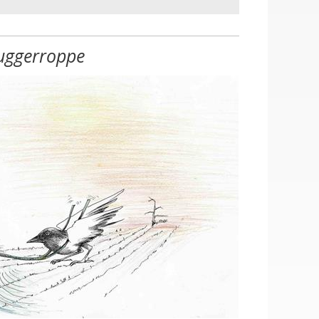
uggerroppe