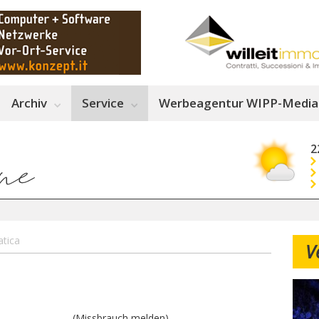
Archiv
Service
Werbeagentur WIPP-Media
2
tica
V
(Missbrauch melden)