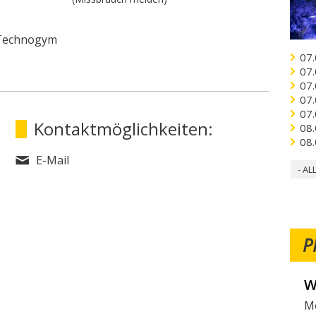
 Technogym
07.
07.
07.
07.
07.
Kontaktmöglichkeiten:
08.
08.
E-Mail
- AL
P
W
V
Mö
Fo