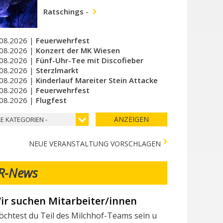
Ratschings
-
08.2026 |
Feuerwehrfest
08.2026 |
Konzert der MK Wiesen
08.2026 |
Fünf-Uhr-Tee mit Discofieber
08.2026 |
Sterzlmarkt
08.2026 |
Kinderlauf Mareiter Stein Attacke
08.2026 |
Feuerwehrfest
08.2026 |
Flugfest
ANZEIGEN
LE KATEGORIEN -
NEUE VERANSTALTUNG VORSCHLAGEN
R-News
ir suchen Mitarbeiter/innen
erschiedene Tests in der Stadtapotheke - Vari 
chtest du Teil des Milchhof-Teams sein und von zahlreichen 
lgende Tests stehen in der Stadtapotheke zur Verfügung: I seg