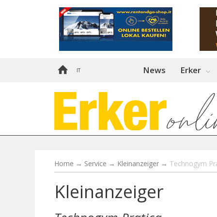
News
Erker
IT
Home
→
Service
→
Kleinanzeiger
→
Technogym Pra
Kleinanzeiger