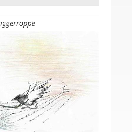
uggerroppe