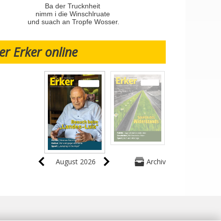
Ba der Trucknheit
nimm i die Winschlruate
und suach an Tropfe Wosser.
er Erker online
August 2026
Archiv