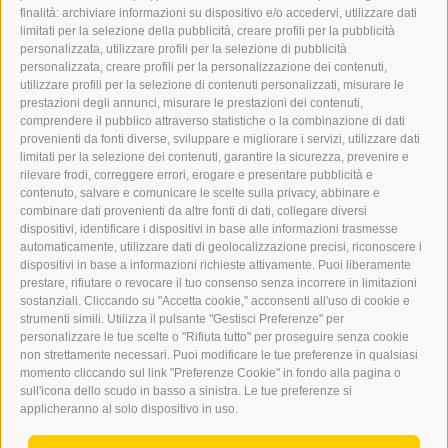
finalità: archiviare informazioni su dispositivo e/o accedervi, utilizzare dati
GRAFIK@DERERKER.IT
limitati per la selezione della pubblicità, creare profili per la pubblicità
INFO@DERERKER.IT
personalizzata, utilizzare profili per la selezione di pubblicità
BARBARA.FONTANA@DERERKER.IT
personalizzata, creare profili per la personalizzazione dei contenuti,
ERKER
utilizzare profili per la selezione di contenuti personalizzati, misurare le
prestazioni degli annunci, misurare le prestazioni dei contenuti,
comprendere il pubblico attraverso statistiche o la combinazione di dati
PUBBLICITÀ NELL’ERKER
provenienti da fonti diverse, sviluppare e migliorare i servizi, utilizzare dati
PUBBLICITÀ ONLINE
limitati per la selezione dei contenuti, garantire la sicurezza, prevenire e
ADDEBITO DIRETTO SEPA
rilevare frodi, correggere errori, erogare e presentare pubblicità e
REGOLAMENTO COMMENTI
contenuto, salvare e comunicare le scelte sulla privacy, abbinare e
ONLINE VOTING
combinare dati provenienti da altre fonti di dati, collegare diversi
dispositivi, identificare i dispositivi in base alle informazioni trasmesse
automaticamente, utilizzare dati di geolocalizzazione precisi, riconoscere i
SERVICE
dispositivi in base a informazioni richieste attivamente. Puoi liberamente
prestare, rifiutare o revocare il tuo consenso senza incorrere in limitazioni
EVENTI
sostanziali. Cliccando su "Accetta cookie," acconsenti all'uso di cookie e
ANNUNCI
strumenti simili. Utilizza il pulsante "Gestisci Preferenze" per
personalizzare le tue scelte o "Rifiuta tutto" per proseguire senza cookie
LINK UTILI
non strettamente necessari. Puoi modificare le tue preferenze in qualsiasi
METEO
momento cliccando sul link "Preferenze Cookie" in fondo alla pagina o
WEBCAM
sull'icona dello scudo in basso a sinistra. Le tue preferenze si
VIDEO
applicheranno al solo dispositivo in uso.
NECROLOGI