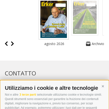
agosto 2026
Archivio
CONTATTO
WIPP-MEDIA GMBH
DER ERKER
Utilizziamo i cookie e altre tecnologie
Cont
CITTÀ NUOVA 20A
Noi e altre
3 terze parti
selezionate utilizziamo cookie e tecnologie simili.
I-39049 VIPITENO
Questi strumenti sono essenziali per garantire la fruizione dei contenuti
TEL.: +39 0472 766876
digitali, migliorare la navigazione e, previo tuo consenso, per scopi
pubblicitari. Ad esempio, potremmo utilizzare i tuoi dati per le seguenti