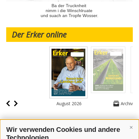
Ba der Trucknheit
nimm i die Winschlruate
und suach an Tropfe Wosser.
Der Erker online
August 2026
Archiv
Wir verwenden Cookies und andere
Cont
Technologien