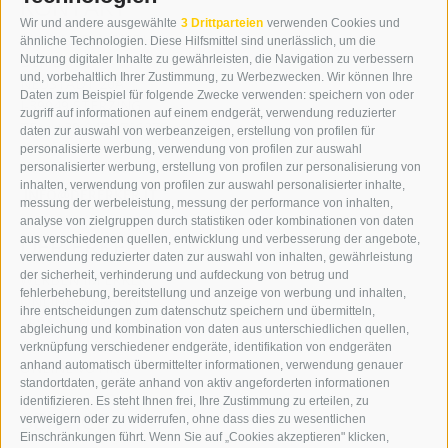
KONTAKT
Wir und andere ausgewählte
3 Drittparteien
verwenden Cookies und
WIPP-MEDIA GMBH
ähnliche Technologien. Diese Hilfsmittel sind unerlässlich, um die
DER ERKER
Nutzung digitaler Inhalte zu gewährleisten, die Navigation zu verbessern
und, vorbehaltlich Ihrer Zustimmung, zu Werbezwecken. Wir können Ihre
NEUSTADT 20A
Daten zum Beispiel für folgende Zwecke verwenden: speichern von oder
I-39049 STERZING
zugriff auf informationen auf einem endgerät, verwendung reduzierter
TEL.: +39 0472 766876
daten zur auswahl von werbeanzeigen, erstellung von profilen für
personalisierte werbung, verwendung von profilen zur auswahl
personalisierter werbung, erstellung von profilen zur personalisierung von
GRAFIK@DERERKER.IT
inhalten, verwendung von profilen zur auswahl personalisierter inhalte,
INFO@DERERKER.IT
messung der werbeleistung, messung der performance von inhalten,
BARBARA.FONTANA@DERERKER.IT
analyse von zielgruppen durch statistiken oder kombinationen von daten
DER ERKER
aus verschiedenen quellen, entwicklung und verbesserung der angebote,
verwendung reduzierter daten zur auswahl von inhalten, gewährleistung
der sicherheit, verhinderung und aufdeckung von betrug und
WERBEN IM ERKER
fehlerbehebung, bereitstellung und anzeige von werbung und inhalten,
ONLINE-WERBUNG
ihre entscheidungen zum datenschutz speichern und übermitteln,
SEPA-DAUERAUFTRAG
abgleichung und kombination von daten aus unterschiedlichen quellen,
REGELN LESERKOMMENTARE
verknüpfung verschiedener endgeräte, identifikation von endgeräten
ONLINE VOTING
anhand automatisch übermittelter informationen, verwendung genauer
standortdaten, geräte anhand von aktiv angeforderten informationen
identifizieren. Es steht Ihnen frei, Ihre Zustimmung zu erteilen, zu
SERVICE
verweigern oder zu widerrufen, ohne dass dies zu wesentlichen
Einschränkungen führt. Wenn Sie auf „Cookies akzeptieren" klicken,