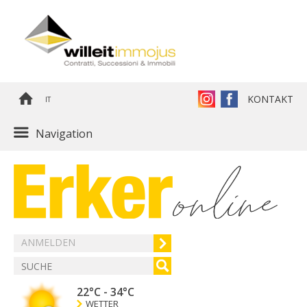
KONTAKT
IT
Navigation
ANMELDEN
22°C
-
34°C
WETTER