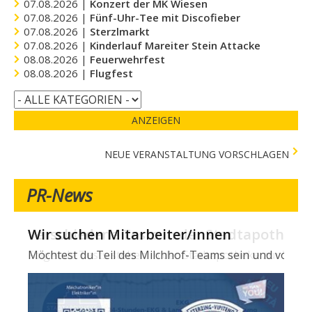
07.08.2026 |
Konzert der MK Wiesen
07.08.2026 |
Fünf-Uhr-Tee mit Discofieber
07.08.2026 |
Sterzlmarkt
07.08.2026 |
Kinderlauf Mareiter Stein Attacke
08.08.2026 |
Feuerwehrfest
08.08.2026 |
Flugfest
ANZEIGEN
NEUE VERANSTALTUNG VORSCHLAGEN
PR-News
Wir suchen Mitarbeiter/innen
Verschiedene Tests in der Stadtapotheke -
Möchtest du Teil des Milchhof-Teams sein und von zahl
Folgende Tests stehen in der Stadtapotheke zur Verfügun