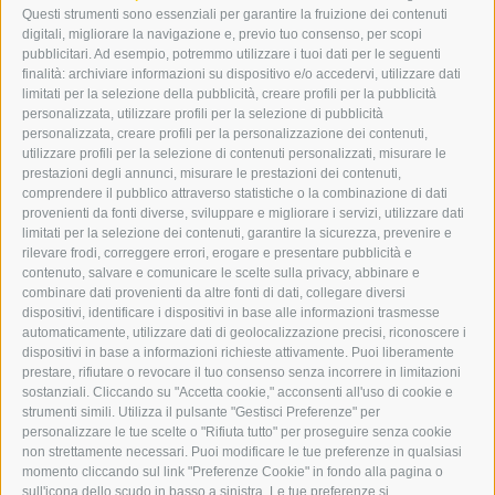
I-39049 VIPITENO
Questi strumenti sono essenziali per garantire la fruizione dei contenuti
TEL.: +39 0472 766876
digitali, migliorare la navigazione e, previo tuo consenso, per scopi
pubblicitari. Ad esempio, potremmo utilizzare i tuoi dati per le seguenti
finalità: archiviare informazioni su dispositivo e/o accedervi, utilizzare dati
GRAFIK@DERERKER.IT
limitati per la selezione della pubblicità, creare profili per la pubblicità
INFO@DERERKER.IT
personalizzata, utilizzare profili per la selezione di pubblicità
BARBARA.FONTANA@DERERKER.IT
personalizzata, creare profili per la personalizzazione dei contenuti,
ERKER
utilizzare profili per la selezione di contenuti personalizzati, misurare le
prestazioni degli annunci, misurare le prestazioni dei contenuti,
comprendere il pubblico attraverso statistiche o la combinazione di dati
PUBBLICITÀ NELL’ERKER
provenienti da fonti diverse, sviluppare e migliorare i servizi, utilizzare dati
PUBBLICITÀ ONLINE
limitati per la selezione dei contenuti, garantire la sicurezza, prevenire e
ADDEBITO DIRETTO SEPA
rilevare frodi, correggere errori, erogare e presentare pubblicità e
REGOLAMENTO COMMENTI
contenuto, salvare e comunicare le scelte sulla privacy, abbinare e
ONLINE VOTING
combinare dati provenienti da altre fonti di dati, collegare diversi
dispositivi, identificare i dispositivi in base alle informazioni trasmesse
automaticamente, utilizzare dati di geolocalizzazione precisi, riconoscere i
SERVICE
dispositivi in base a informazioni richieste attivamente. Puoi liberamente
prestare, rifiutare o revocare il tuo consenso senza incorrere in limitazioni
EVENTI
sostanziali. Cliccando su "Accetta cookie," acconsenti all'uso di cookie e
ANNUNCI
strumenti simili. Utilizza il pulsante "Gestisci Preferenze" per
personalizzare le tue scelte o "Rifiuta tutto" per proseguire senza cookie
LINK UTILI
non strettamente necessari. Puoi modificare le tue preferenze in qualsiasi
METEO
momento cliccando sul link "Preferenze Cookie" in fondo alla pagina o
WEBCAM
sull'icona dello scudo in basso a sinistra. Le tue preferenze si