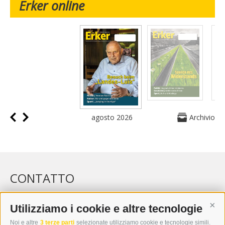
Erker online
agosto 2026
Archivio
CONTATTO
WIPP-MEDIA GMBH
DER ERKER
Utilizziamo i cookie e altre tecnologie
Cont
CITTÀ NUOVA 20A
Noi e altre
3 terze parti
selezionate utilizziamo cookie e tecnologie simili.