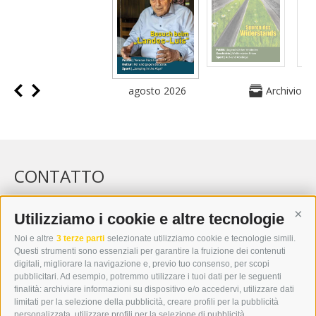
agosto 2026
Archivio
CONTATTO
WIPP-MEDIA GMBH
DER ERKER
Utilizziamo i cookie e altre tecnologie
Cont
CITTÀ NUOVA 20A
Noi e altre
3 terze parti
selezionate utilizziamo cookie e tecnologie simili.
I-39049 VIPITENO
Questi strumenti sono essenziali per garantire la fruizione dei contenuti
TEL.: +39 0472 766876
digitali, migliorare la navigazione e, previo tuo consenso, per scopi
pubblicitari. Ad esempio, potremmo utilizzare i tuoi dati per le seguenti
finalità: archiviare informazioni su dispositivo e/o accedervi, utilizzare dati
GRAFIK@DERERKER.IT
limitati per la selezione della pubblicità, creare profili per la pubblicità
INFO@DERERKER.IT
personalizzata, utilizzare profili per la selezione di pubblicità