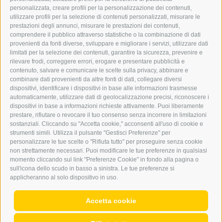
BARBARA.FONTANA@DERERKER.IT
personalizzata, creare profili per la personalizzazione dei contenuti,
ERKER
utilizzare profili per la selezione di contenuti personalizzati, misurare le
prestazioni degli annunci, misurare le prestazioni dei contenuti,
comprendere il pubblico attraverso statistiche o la combinazione di dati
PUBBLICITÀ NELL’ERKER
provenienti da fonti diverse, sviluppare e migliorare i servizi, utilizzare dati
PUBBLICITÀ ONLINE
limitati per la selezione dei contenuti, garantire la sicurezza, prevenire e
ADDEBITO DIRETTO SEPA
rilevare frodi, correggere errori, erogare e presentare pubblicità e
REGOLAMENTO COMMENTI
contenuto, salvare e comunicare le scelte sulla privacy, abbinare e
ONLINE VOTING
combinare dati provenienti da altre fonti di dati, collegare diversi
dispositivi, identificare i dispositivi in base alle informazioni trasmesse
automaticamente, utilizzare dati di geolocalizzazione precisi, riconoscere i
SERVICE
dispositivi in base a informazioni richieste attivamente. Puoi liberamente
prestare, rifiutare o revocare il tuo consenso senza incorrere in limitazioni
EVENTI
sostanziali. Cliccando su "Accetta cookie," acconsenti all'uso di cookie e
ANNUNCI
strumenti simili. Utilizza il pulsante "Gestisci Preferenze" per
personalizzare le tue scelte o "Rifiuta tutto" per proseguire senza cookie
LINK UTILI
non strettamente necessari. Puoi modificare le tue preferenze in qualsiasi
METEO
momento cliccando sul link "Preferenze Cookie" in fondo alla pagina o
WEBCAM
sull'icona dello scudo in basso a sinistra. Le tue preferenze si
VIDEO
applicheranno al solo dispositivo in uso.
NECROLOGI
Accetta cookie