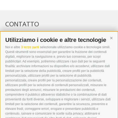
CONTATTO
WIPP-MEDIA GMBH
DER ERKER
Utilizziamo i cookie e altre tecnologie
Cont
CITTÀ NUOVA 20A
Noi e altre
3 terze parti
selezionate utilizziamo cookie e tecnologie simili.
I-39049 VIPITENO
Questi strumenti sono essenziali per garantire la fruizione dei contenuti
TEL.: +39 0472 766876
digitali, migliorare la navigazione e, previo tuo consenso, per scopi
pubblicitari. Ad esempio, potremmo utilizzare i tuoi dati per le seguenti
finalità: archiviare informazioni su dispositivo e/o accedervi, utilizzare dati
GRAFIK@DERERKER.IT
limitati per la selezione della pubblicità, creare profili per la pubblicità
INFO@DERERKER.IT
personalizzata, utilizzare profili per la selezione di pubblicità
BARBARA.FONTANA@DERERKER.IT
personalizzata, creare profili per la personalizzazione dei contenuti,
ERKER
utilizzare profili per la selezione di contenuti personalizzati, misurare le
prestazioni degli annunci, misurare le prestazioni dei contenuti,
comprendere il pubblico attraverso statistiche o la combinazione di dati
PUBBLICITÀ NELL’ERKER
provenienti da fonti diverse, sviluppare e migliorare i servizi, utilizzare dati
PUBBLICITÀ ONLINE
limitati per la selezione dei contenuti, garantire la sicurezza, prevenire e
ADDEBITO DIRETTO SEPA
rilevare frodi, correggere errori, erogare e presentare pubblicità e
REGOLAMENTO COMMENTI
contenuto, salvare e comunicare le scelte sulla privacy, abbinare e