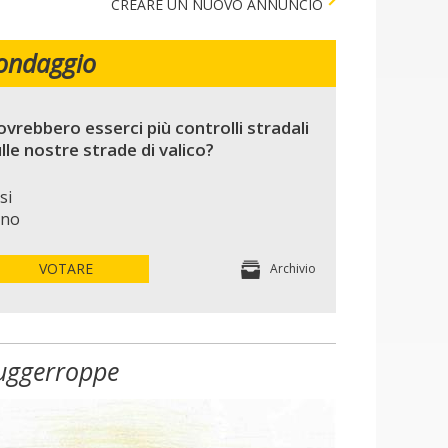
CREARE UN NUOVO ANNUNCIO
ondaggio
vrebbero esserci più controlli stradali
lle nostre strade di valico?
si
no
VOTARE
Archivio
uggerroppe