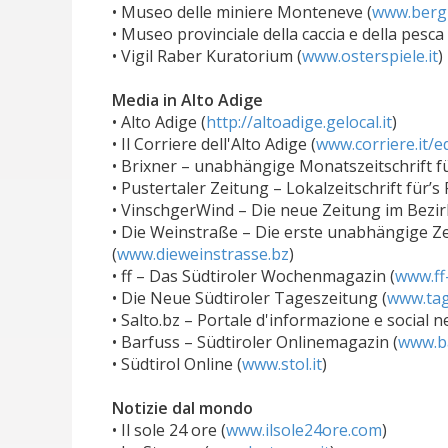
• Museo delle miniere Monteneve (
www.berg
• Museo provinciale della caccia e della pesca
• Vigil Raber Kuratorium (
www.osterspiele.it
)
Media in Alto Adige
• Alto Adige (
http://altoadige.gelocal.it
)
• Il Corriere dell'Alto Adige (
www.corriere.it/ed
• Brixner – unabhängige Monatszeitschrift 
• Pustertaler Zeitung – Lokalzeitschrift für’s 
• VinschgerWind – Die neue Zeitung im Bezir
• Die Weinstraße – Die erste unabhängige Ze
(
www.dieweinstrasse.bz
)
• ff – Das Südtiroler Wochenmagazin (
www.ff
• Die Neue Südtiroler Tageszeitung (
www.tag
• Salto.bz – Portale d'informazione e social n
• Barfuss – Südtiroler Onlinemagazin (
www.ba
• Südtirol Online (
www.stol.it
)
Notizie dal mondo
• Il sole 24 ore (
www.ilsole24ore.com
)