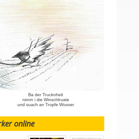
Ba der Trucknheit
nimm i die Winschlruate
und suach an Tropfe Wosser.
rker online