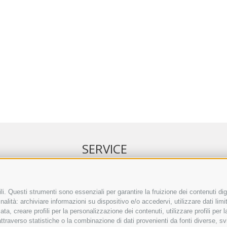
SERVICE
NELL’ERKER
EVENTI
 ONLINE
ANNUNCI
i. Questi strumenti sono essenziali per garantire la fruizione dei contenuti dig
alità: archiviare informazioni su dispositivo e/o accedervi, utilizzare dati limita
IRETTO SEPA
LINK UTILI
zata, creare profili per la personalizzazione dei contenuti, utilizzare profili per
TO COMMENTI
METEO
raverso statistiche o la combinazione di dati provenienti da fonti diverse, svilu
ING
WEBCAM