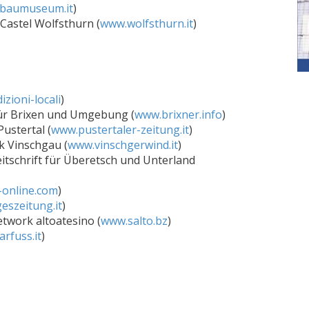
baumuseum.it
)
 Castel Wolfsthurn (
www.wolfsthurn.it
)
izioni-locali
)
für Brixen und Umgebung (
www.brixner.info
)
Pustertal (
www.pustertaler-zeitung.it
)
k Vinschgau (
www.vinschgerwind.it
)
itschrift für Überetsch und Unterland
-online.com
)
eszeitung.it
)
etwork altoatesino (
www.salto.bz
)
rfuss.it
)