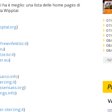
i ha è meglio: una lista delle home pages di
la Wipptal.
07
07
ptal.org
)
07
07
08
reienfeld.bz.it
)
08
eu
)
08
ze.bz.it
)
er.eu
)
- TU
sarco.info
)
rzing.it
)
P
ssensass.org
)
ngs.info
)
V
r-sterzing.it
)