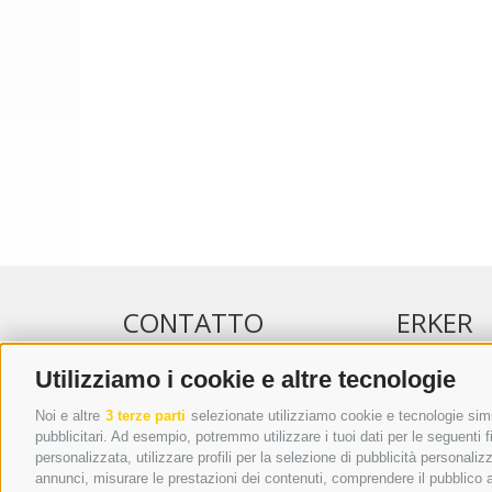
CONTATTO
ERKER
Utilizziamo i cookie e altre tecnologie
WIPP-MEDIA GMBH
PUBBLICITÀ 
DER ERKER
PUBBLICITÀ
Noi e altre
3 terze parti
selezionate utilizziamo cookie e tecnologie simil
pubblicitari. Ad esempio, potremmo utilizzare i tuoi dati per le seguenti fin
CITTÀ NUOVA 20A
ADDEBITO D
personalizzata, utilizzare profili per la selezione di pubblicità personaliz
I-39049 VIPITENO
REGOLAMEN
annunci, misurare le prestazioni dei contenuti, comprendere il pubblico att
TEL.: +39 0472 766876
ONLINE VOT