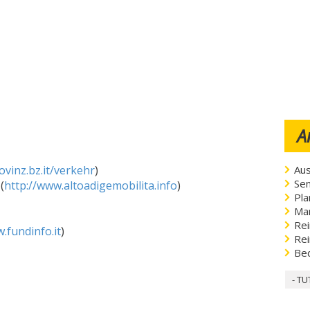
A
Aus
ovinz.bz.it/verkehr
)
Sen
(
http://www.altoadigemobilita.info
)
Pla
Ma
Rei
.fundinfo.it
)
Rei
Be
- TU