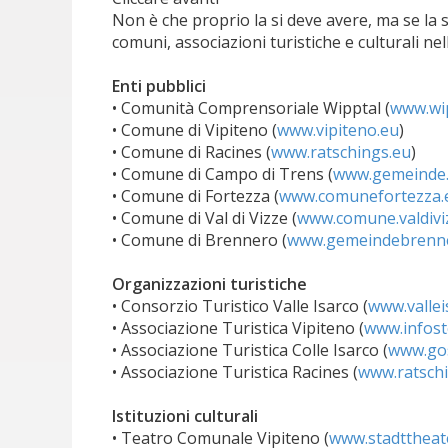
Non è che proprio la si deve avere, ma se la s
comuni, associazioni turistiche e culturali nel
Enti pubblici
• Comunità Comprensoriale Wipptal (
www.wip
• Comune di Vipiteno (
www.vipiteno.eu
)
• Comune di Racines (
www.ratschings.eu
)
• Comune di Campo di Trens (
www.gemeinde.f
• Comune di Fortezza (
www.comunefortezza.
• Comune di Val di Vizze (
www.comune.valdiviz
• Comune di Brennero (
www.gemeindebrenn
Organizzazioni turistiche
• Consorzio Turistico Valle Isarco (
www.vallei
• Associazione Turistica Vipiteno (
www.infoste
• Associazione Turistica Colle Isarco (
www.go
• Associazione Turistica Racines (
www.ratschi
Istituzioni culturali
• Teatro Comunale Vipiteno (
www.stadttheate