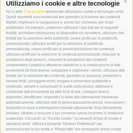
DER ERKER
Utilizziamo i cookie e altre tecnologie
Cont
CITTÀ NUOVA 20A
Noi e altre
3 terze parti
selezionate utilizziamo cookie e tecnologie simili.
I-39049 VIPITENO
Questi strumenti sono essenziali per garantire la fruizione dei contenuti
TEL.: +39 0472 766876
digitali, migliorare la navigazione e, previo tuo consenso, per scopi
pubblicitari. Ad esempio, potremmo utilizzare i tuoi dati per le seguenti
finalità: archiviare informazioni su dispositivo e/o accedervi, utilizzare dati
GRAFIK@DERERKER.IT
limitati per la selezione della pubblicità, creare profili per la pubblicità
INFO@DERERKER.IT
personalizzata, utilizzare profili per la selezione di pubblicità
BARBARA.FONTANA@DERERKER.IT
personalizzata, creare profili per la personalizzazione dei contenuti,
ERKER
utilizzare profili per la selezione di contenuti personalizzati, misurare le
prestazioni degli annunci, misurare le prestazioni dei contenuti,
comprendere il pubblico attraverso statistiche o la combinazione di dati
PUBBLICITÀ NELL’ERKER
provenienti da fonti diverse, sviluppare e migliorare i servizi, utilizzare dati
PUBBLICITÀ ONLINE
limitati per la selezione dei contenuti, garantire la sicurezza, prevenire e
ADDEBITO DIRETTO SEPA
rilevare frodi, correggere errori, erogare e presentare pubblicità e
REGOLAMENTO COMMENTI
contenuto, salvare e comunicare le scelte sulla privacy, abbinare e
ONLINE VOTING
combinare dati provenienti da altre fonti di dati, collegare diversi
dispositivi, identificare i dispositivi in base alle informazioni trasmesse
automaticamente, utilizzare dati di geolocalizzazione precisi, riconoscere i
SERVICE
dispositivi in base a informazioni richieste attivamente. Puoi liberamente
prestare, rifiutare o revocare il tuo consenso senza incorrere in limitazioni
EVENTI
sostanziali. Cliccando su "Accetta cookie," acconsenti all'uso di cookie e
ANNUNCI
strumenti simili. Utilizza il pulsante "Gestisci Preferenze" per
personalizzare le tue scelte o "Rifiuta tutto" per proseguire senza cookie
LINK UTILI