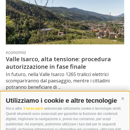
economia
Valle Isarco, alta tensione: procedura
autorizzazione in fase finale
In futuro, nella Valle Isarco 1265 tralicci elettrici
scompariranno dal paesaggio, mentre i cittadini
potranno beneficiare di ...
Utilizziamo i cookie e altre tecnologie
Cont
0
LEGGI TUTTO
|
16/07/2026
Noi e altre
3 terze parti
selezionate utilizziamo cookie e tecnologie simili.
Questi strumenti sono essenziali per garantire la fruizione dei contenuti
digitali, migliorare la navigazione e, previo tuo consenso, per scopi
pubblicitari. Ad esempio, potremmo utilizzare i tuoi dati per le seguenti
finalità: archiviare informazioni su dispositivo e/o accedervi, utilizzare dati