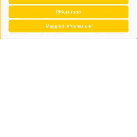
Rifiuta tutto
Maggiori informazioni
economia
Regole più stringenti contro il
greenwashing
La nuova direttiva UE 2024/825 inasprisce le norme
contro il greenwashing e impone alle imprese una
maggiore trasparenza nelle ...