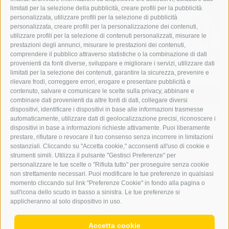
limitati per la selezione della pubblicità, creare profili per la pubblicità
personalizzata, utilizzare profili per la selezione di pubblicità
personalizzata, creare profili per la personalizzazione dei contenuti,
utilizzare profili per la selezione di contenuti personalizzati, misurare le
prestazioni degli annunci, misurare le prestazioni dei contenuti,
comprendere il pubblico attraverso statistiche o la combinazione di dati
provenienti da fonti diverse, sviluppare e migliorare i servizi, utilizzare dati
limitati per la selezione dei contenuti, garantire la sicurezza, prevenire e
rilevare frodi, correggere errori, erogare e presentare pubblicità e
contenuto, salvare e comunicare le scelte sulla privacy, abbinare e
combinare dati provenienti da altre fonti di dati, collegare diversi
dispositivi, identificare i dispositivi in base alle informazioni trasmesse
economia
automaticamente, utilizzare dati di geolocalizzazione precisi, riconoscere i
Vendite di fine stagione
dispositivi in base a informazioni richieste attivamente. Puoi liberamente
prestare, rifiutare o revocare il tuo consenso senza incorrere in limitazioni
sostanziali. Cliccando su "Accetta cookie," acconsenti all'uso di cookie e
strumenti simili. Utilizza il pulsante "Gestisci Preferenze" per
In Alto Adige i saldi estivi cominceranno il 16 luglio. Lo
personalizzare le tue scelte o "Rifiuta tutto" per proseguire senza cookie
ha stabilito la Giunta camerale della Camera di
non strettamente necessari. Puoi modificare le tue preferenze in qualsiasi
commercio di Bolzano ...
momento cliccando sul link "Preferenze Cookie" in fondo alla pagina o
sull'icona dello scudo in basso a sinistra. Le tue preferenze si
applicheranno al solo dispositivo in uso.
0
LEGGI TUTTO
|
13/07/2026
Accetta cookie