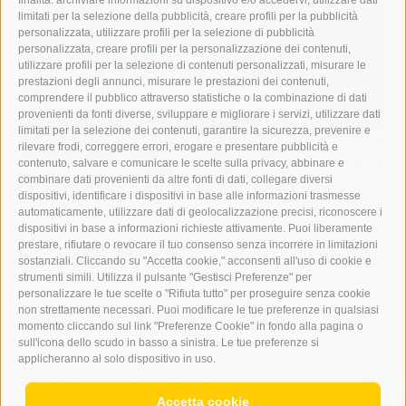
finalità: archiviare informazioni su dispositivo e/o accedervi, utilizzare dati
limitati per la selezione della pubblicità, creare profili per la pubblicità
personalizzata, utilizzare profili per la selezione di pubblicità
personalizzata, creare profili per la personalizzazione dei contenuti,
utilizzare profili per la selezione di contenuti personalizzati, misurare le
prestazioni degli annunci, misurare le prestazioni dei contenuti,
comprendere il pubblico attraverso statistiche o la combinazione di dati
provenienti da fonti diverse, sviluppare e migliorare i servizi, utilizzare dati
limitati per la selezione dei contenuti, garantire la sicurezza, prevenire e
rilevare frodi, correggere errori, erogare e presentare pubblicità e
contenuto, salvare e comunicare le scelte sulla privacy, abbinare e
combinare dati provenienti da altre fonti di dati, collegare diversi
dispositivi, identificare i dispositivi in base alle informazioni trasmesse
mobilità
automaticamente, utilizzare dati di geolocalizzazione precisi, riconoscere i
Sciopero di 24 ore dei treni: possibili disagi
dispositivi in base a informazioni richieste attivamente. Puoi liberamente
prestare, rifiutare o revocare il tuo consenso senza incorrere in limitazioni
anche in Alto Adige
sostanziali. Cliccando su "Accetta cookie," acconsenti all'uso di cookie e
Dalle ore 21 di giovedì 23 luglio alle 20.59 di venerdì 24
strumenti simili. Utilizza il pulsante "Gestisci Preferenze" per
personalizzare le tue scelte o "Rifiuta tutto" per proseguire senza cookie
luglio è stato proclamato uno sciopero nazionale di 24
non strettamente necessari. Puoi modificare le tue preferenze in qualsiasi
ore nel ...
momento cliccando sul link "Preferenze Cookie" in fondo alla pagina o
sull'icona dello scudo in basso a sinistra. Le tue preferenze si
applicheranno al solo dispositivo in uso.
0
LEGGI TUTTO
|
20/07/2026
Accetta cookie