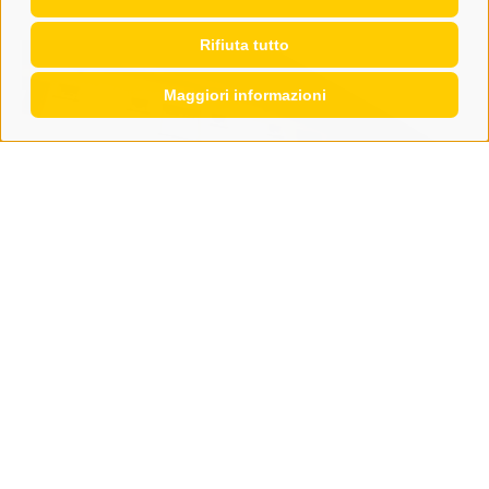
Rifiuta tutto
Maggiori informazioni
mobilità
Viabilità rurale: al via il risanamento a
Valgenauna
l Comune di Campo di Trens ha affidato i lavori di
risanamento della rete viaria che collega la strada
statale alla località ...