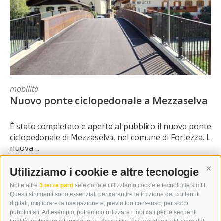
mobilità
Nuovo ponte ciclopedonale a Mezzaselva
È stato completato e aperto al pubblico il nuovo ponte
ciclopedonale di Mezzaselva, nel comune di Fortezza. La
nuova ...
Utilizziamo i cookie e altre tecnologie
Cont
0
LEGGI TUTTO
|
21/07/2026
Noi e altre
3 terze parti
selezionate utilizziamo cookie e tecnologie simili.
Questi strumenti sono essenziali per garantire la fruizione dei contenuti
digitali, migliorare la navigazione e, previo tuo consenso, per scopi
pubblicitari. Ad esempio, potremmo utilizzare i tuoi dati per le seguenti