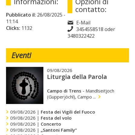
Informazioni:
Opzioni di
contatto:
Pubblicato il:
26/08/2025
-
11:14
E-Mail
Clicks:
1132
3454558518 oder
3480322422
Eventi
09/08/2026
Liturgia della Parola
Campo di Trens
-
Mandlseitjoch
(Gupperjöchl), Campo ...
09/08/2026 |
Festa dei Vigili del Fuoco
09/08/2026 |
Festa del volo
09/08/2026 |
Concerto
09/08/2026 |
„Santoni Family“