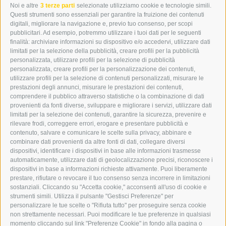
Noi e altre
3 terze parti
selezionate utilizziamo cookie e tecnologie simili.
I-39049 VIPITENO
Questi strumenti sono essenziali per garantire la fruizione dei contenuti
TEL.: +39 0472 766876
digitali, migliorare la navigazione e, previo tuo consenso, per scopi
pubblicitari. Ad esempio, potremmo utilizzare i tuoi dati per le seguenti
finalità: archiviare informazioni su dispositivo e/o accedervi, utilizzare dati
GRAFIK@DERERKER.IT
limitati per la selezione della pubblicità, creare profili per la pubblicità
INFO@DERERKER.IT
personalizzata, utilizzare profili per la selezione di pubblicità
BARBARA.FONTANA@DERERKER.IT
personalizzata, creare profili per la personalizzazione dei contenuti,
ERKER
utilizzare profili per la selezione di contenuti personalizzati, misurare le
prestazioni degli annunci, misurare le prestazioni dei contenuti,
comprendere il pubblico attraverso statistiche o la combinazione di dati
PUBBLICITÀ NELL’ERKER
provenienti da fonti diverse, sviluppare e migliorare i servizi, utilizzare dati
PUBBLICITÀ ONLINE
limitati per la selezione dei contenuti, garantire la sicurezza, prevenire e
ADDEBITO DIRETTO SEPA
rilevare frodi, correggere errori, erogare e presentare pubblicità e
REGOLAMENTO COMMENTI
contenuto, salvare e comunicare le scelte sulla privacy, abbinare e
ONLINE VOTING
combinare dati provenienti da altre fonti di dati, collegare diversi
dispositivi, identificare i dispositivi in base alle informazioni trasmesse
automaticamente, utilizzare dati di geolocalizzazione precisi, riconoscere i
SERVICE
dispositivi in base a informazioni richieste attivamente. Puoi liberamente
prestare, rifiutare o revocare il tuo consenso senza incorrere in limitazioni
EVENTI
sostanziali. Cliccando su "Accetta cookie," acconsenti all'uso di cookie e
ANNUNCI
strumenti simili. Utilizza il pulsante "Gestisci Preferenze" per
personalizzare le tue scelte o "Rifiuta tutto" per proseguire senza cookie
LINK UTILI
non strettamente necessari. Puoi modificare le tue preferenze in qualsiasi
METEO
momento cliccando sul link "Preferenze Cookie" in fondo alla pagina o