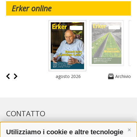
Erker online
agosto 2026
Archivio
CONTATTO
WIPP-MEDIA GMBH
DER ERKER
Utilizziamo i cookie e altre tecnologie
Cont
CITTÀ NUOVA 20A