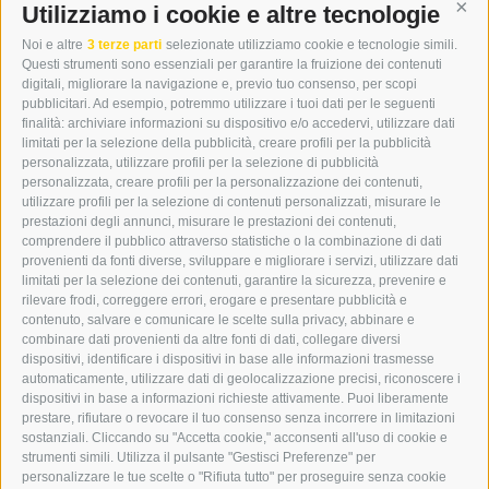
DER ERKER
Utilizziamo i cookie e altre tecnologie
Cont
CITTÀ NUOVA 20A
Noi e altre
3 terze parti
selezionate utilizziamo cookie e tecnologie simili.
I-39049 VIPITENO
Questi strumenti sono essenziali per garantire la fruizione dei contenuti
TEL.: +39 0472 766876
digitali, migliorare la navigazione e, previo tuo consenso, per scopi
pubblicitari. Ad esempio, potremmo utilizzare i tuoi dati per le seguenti
finalità: archiviare informazioni su dispositivo e/o accedervi, utilizzare dati
GRAFIK@DERERKER.IT
limitati per la selezione della pubblicità, creare profili per la pubblicità
INFO@DERERKER.IT
personalizzata, utilizzare profili per la selezione di pubblicità
BARBARA.FONTANA@DERERKER.IT
personalizzata, creare profili per la personalizzazione dei contenuti,
ERKER
utilizzare profili per la selezione di contenuti personalizzati, misurare le
prestazioni degli annunci, misurare le prestazioni dei contenuti,
comprendere il pubblico attraverso statistiche o la combinazione di dati
PUBBLICITÀ NELL’ERKER
provenienti da fonti diverse, sviluppare e migliorare i servizi, utilizzare dati
PUBBLICITÀ ONLINE
limitati per la selezione dei contenuti, garantire la sicurezza, prevenire e
ADDEBITO DIRETTO SEPA
rilevare frodi, correggere errori, erogare e presentare pubblicità e
REGOLAMENTO COMMENTI
contenuto, salvare e comunicare le scelte sulla privacy, abbinare e
ONLINE VOTING
combinare dati provenienti da altre fonti di dati, collegare diversi
dispositivi, identificare i dispositivi in base alle informazioni trasmesse
automaticamente, utilizzare dati di geolocalizzazione precisi, riconoscere i
SERVICE
dispositivi in base a informazioni richieste attivamente. Puoi liberamente
prestare, rifiutare o revocare il tuo consenso senza incorrere in limitazioni
EVENTI
sostanziali. Cliccando su "Accetta cookie," acconsenti all'uso di cookie e
ANNUNCI
strumenti simili. Utilizza il pulsante "Gestisci Preferenze" per
personalizzare le tue scelte o "Rifiuta tutto" per proseguire senza cookie
LINK UTILI