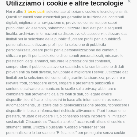
DER ERKER
Utilizziamo i cookie e altre tecnologie
Cont
CITTÀ NUOVA 20A
Noi e altre
3 terze parti
selezionate utilizziamo cookie e tecnologie simili.
I-39049 VIPITENO
Questi strumenti sono essenziali per garantire la fruizione dei contenuti
TEL.: +39 0472 766876
digitali, migliorare la navigazione e, previo tuo consenso, per scopi
pubblicitari. Ad esempio, potremmo utilizzare i tuoi dati per le seguenti
finalità: archiviare informazioni su dispositivo e/o accedervi, utilizzare dati
GRAFIK@DERERKER.IT
limitati per la selezione della pubblicità, creare profili per la pubblicità
INFO@DERERKER.IT
personalizzata, utilizzare profili per la selezione di pubblicità
BARBARA.FONTANA@DERERKER.IT
personalizzata, creare profili per la personalizzazione dei contenuti,
ERKER
utilizzare profili per la selezione di contenuti personalizzati, misurare le
prestazioni degli annunci, misurare le prestazioni dei contenuti,
comprendere il pubblico attraverso statistiche o la combinazione di dati
PUBBLICITÀ NELL’ERKER
provenienti da fonti diverse, sviluppare e migliorare i servizi, utilizzare dati
PUBBLICITÀ ONLINE
limitati per la selezione dei contenuti, garantire la sicurezza, prevenire e
ADDEBITO DIRETTO SEPA
rilevare frodi, correggere errori, erogare e presentare pubblicità e
REGOLAMENTO COMMENTI
contenuto, salvare e comunicare le scelte sulla privacy, abbinare e
ONLINE VOTING
combinare dati provenienti da altre fonti di dati, collegare diversi
dispositivi, identificare i dispositivi in base alle informazioni trasmesse
automaticamente, utilizzare dati di geolocalizzazione precisi, riconoscere i
SERVICE
dispositivi in base a informazioni richieste attivamente. Puoi liberamente
prestare, rifiutare o revocare il tuo consenso senza incorrere in limitazioni
EVENTI
sostanziali. Cliccando su "Accetta cookie," acconsenti all'uso di cookie e
ANNUNCI
strumenti simili. Utilizza il pulsante "Gestisci Preferenze" per
personalizzare le tue scelte o "Rifiuta tutto" per proseguire senza cookie
LINK UTILI