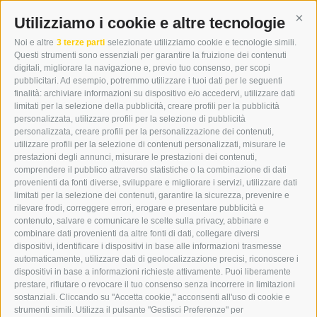
WIPP-MEDIA GMBH
DER ERKER
Utilizziamo i cookie e altre tecnologie
Cont
CITTÀ NUOVA 20A
Noi e altre
3 terze parti
selezionate utilizziamo cookie e tecnologie simili.
I-39049 VIPITENO
Questi strumenti sono essenziali per garantire la fruizione dei contenuti
TEL.: +39 0472 766876
digitali, migliorare la navigazione e, previo tuo consenso, per scopi
pubblicitari. Ad esempio, potremmo utilizzare i tuoi dati per le seguenti
finalità: archiviare informazioni su dispositivo e/o accedervi, utilizzare dati
GRAFIK@DERERKER.IT
limitati per la selezione della pubblicità, creare profili per la pubblicità
INFO@DERERKER.IT
personalizzata, utilizzare profili per la selezione di pubblicità
BARBARA.FONTANA@DERERKER.IT
personalizzata, creare profili per la personalizzazione dei contenuti,
ERKER
utilizzare profili per la selezione di contenuti personalizzati, misurare le
prestazioni degli annunci, misurare le prestazioni dei contenuti,
comprendere il pubblico attraverso statistiche o la combinazione di dati
PUBBLICITÀ NELL’ERKER
provenienti da fonti diverse, sviluppare e migliorare i servizi, utilizzare dati
PUBBLICITÀ ONLINE
limitati per la selezione dei contenuti, garantire la sicurezza, prevenire e
ADDEBITO DIRETTO SEPA
rilevare frodi, correggere errori, erogare e presentare pubblicità e
REGOLAMENTO COMMENTI
contenuto, salvare e comunicare le scelte sulla privacy, abbinare e
ONLINE VOTING
combinare dati provenienti da altre fonti di dati, collegare diversi
dispositivi, identificare i dispositivi in base alle informazioni trasmesse
automaticamente, utilizzare dati di geolocalizzazione precisi, riconoscere i
SERVICE
dispositivi in base a informazioni richieste attivamente. Puoi liberamente
prestare, rifiutare o revocare il tuo consenso senza incorrere in limitazioni
EVENTI
sostanziali. Cliccando su "Accetta cookie," acconsenti all'uso di cookie e
ANNUNCI
strumenti simili. Utilizza il pulsante "Gestisci Preferenze" per