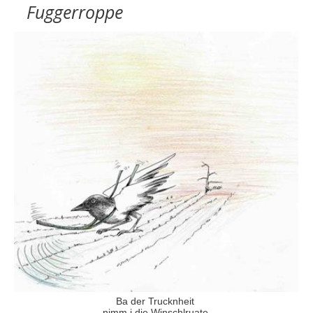
Fuggerroppe
Ba der Trucknheit
nimm i die Winschlruate