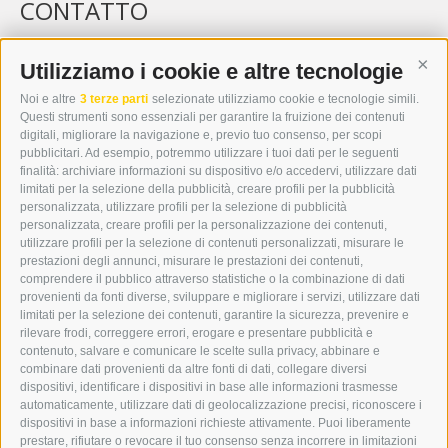
CONTATTO
WIPP-MEDIA GMBH
DER ERKER
Utilizziamo i cookie e altre tecnologie
Cont
CITTÀ NUOVA 20A
Noi e altre
3 terze parti
selezionate utilizziamo cookie e tecnologie simili.
I-39049 VIPITENO
Questi strumenti sono essenziali per garantire la fruizione dei contenuti
TEL.: +39 0472 766876
digitali, migliorare la navigazione e, previo tuo consenso, per scopi
pubblicitari. Ad esempio, potremmo utilizzare i tuoi dati per le seguenti
finalità: archiviare informazioni su dispositivo e/o accedervi, utilizzare dati
GRAFIK@DERERKER.IT
limitati per la selezione della pubblicità, creare profili per la pubblicità
INFO@DERERKER.IT
personalizzata, utilizzare profili per la selezione di pubblicità
BARBARA.FONTANA@DERERKER.IT
personalizzata, creare profili per la personalizzazione dei contenuti,
ERKER
utilizzare profili per la selezione di contenuti personalizzati, misurare le
prestazioni degli annunci, misurare le prestazioni dei contenuti,
comprendere il pubblico attraverso statistiche o la combinazione di dati
PUBBLICITÀ NELL’ERKER
provenienti da fonti diverse, sviluppare e migliorare i servizi, utilizzare dati
PUBBLICITÀ ONLINE
limitati per la selezione dei contenuti, garantire la sicurezza, prevenire e
ADDEBITO DIRETTO SEPA
rilevare frodi, correggere errori, erogare e presentare pubblicità e
REGOLAMENTO COMMENTI
contenuto, salvare e comunicare le scelte sulla privacy, abbinare e
ONLINE VOTING
combinare dati provenienti da altre fonti di dati, collegare diversi
dispositivi, identificare i dispositivi in base alle informazioni trasmesse
automaticamente, utilizzare dati di geolocalizzazione precisi, riconoscere i
SERVICE
dispositivi in base a informazioni richieste attivamente. Puoi liberamente
prestare, rifiutare o revocare il tuo consenso senza incorrere in limitazioni