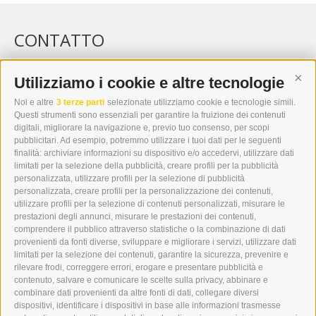
CONTATTO
WIPP-MEDIA GMBH
DER ERKER
Utilizziamo i cookie e altre tecnologie
Cont
CITTÀ NUOVA 20A
Noi e altre
3 terze parti
selezionate utilizziamo cookie e tecnologie simili.
I-39049 VIPITENO
Questi strumenti sono essenziali per garantire la fruizione dei contenuti
TEL.: +39 0472 766876
digitali, migliorare la navigazione e, previo tuo consenso, per scopi
pubblicitari. Ad esempio, potremmo utilizzare i tuoi dati per le seguenti
finalità: archiviare informazioni su dispositivo e/o accedervi, utilizzare dati
GRAFIK@DERERKER.IT
limitati per la selezione della pubblicità, creare profili per la pubblicità
INFO@DERERKER.IT
personalizzata, utilizzare profili per la selezione di pubblicità
BARBARA.FONTANA@DERERKER.IT
personalizzata, creare profili per la personalizzazione dei contenuti,
ERKER
utilizzare profili per la selezione di contenuti personalizzati, misurare le
prestazioni degli annunci, misurare le prestazioni dei contenuti,
comprendere il pubblico attraverso statistiche o la combinazione di dati
PUBBLICITÀ NELL’ERKER
provenienti da fonti diverse, sviluppare e migliorare i servizi, utilizzare dati
PUBBLICITÀ ONLINE
limitati per la selezione dei contenuti, garantire la sicurezza, prevenire e
ADDEBITO DIRETTO SEPA
rilevare frodi, correggere errori, erogare e presentare pubblicità e
REGOLAMENTO COMMENTI
contenuto, salvare e comunicare le scelte sulla privacy, abbinare e
ONLINE VOTING
combinare dati provenienti da altre fonti di dati, collegare diversi
dispositivi, identificare i dispositivi in base alle informazioni trasmesse