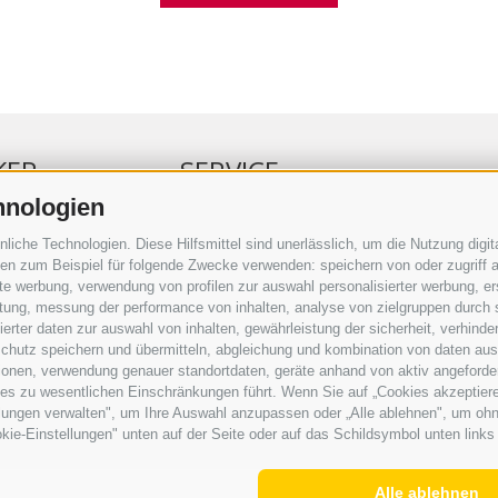
KER
SERVICE
hnologien
ERKER
VERANSTALTUNGSKALENDER
che Technologien. Diese Hilfsmittel sind unerlässlich, um die Nutzung digita
RBUNG
KLEINANZEIGER
n zum Beispiel für folgende Zwecke verwenden: speichern von oder zugriff a
rte werbung, verwendung von profilen zur auswahl personalisierter werbung, er
RAUFTRAG
NÜTZLICHE LINKS
istung, messung der performance von inhalten, analyse von zielgruppen durch
SERKOMMENTARE
WETTER
rter daten zur auswahl von inhalten, gewährleistung der sicherheit, verhind
ING
WEBCAM
chutz speichern und übermitteln, abgleichung und kombination von daten aus 
VIDEOS
ionen, verwendung genauer standortdaten, geräte anhand von aktiv angeforderte
TRAUER
ies zu wesentlichen Einschränkungen führt. Wenn Sie auf „Cookies akzeptiere
lungen verwalten", um Ihre Auswahl anzupassen oder „Alle ablehnen", um ohne 
kie-Einstellungen" unten auf der Seite oder auf das Schildsymbol unten links 
Alle ablehnen