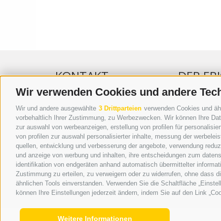
KONTAKT
DER ER
Wir verwenden Cookies und andere Tec
WIPP-MEDIA GMBH
WERBEN IM 
Wir und andere ausgewählte
3 Drittparteien
verwenden Cookies und ähnli
DER ERKER
ONLINE-WE
vorbehaltlich Ihrer Zustimmung, zu Werbezwecken. Wir können Ihre Date
zur auswahl von werbeanzeigen, erstellung von profilen für personalisie
NEUSTADT 20A
SEPA-DAUE
von profilen zur auswahl personalisierter inhalte, messung der werbele
I-39049 STERZING
REGELN LE
quellen, entwicklung und verbesserung der angebote, verwendung reduzie
TEL.: +39 0472 766876
ONLINE VOT
und anzeige von werbung und inhalten, ihre entscheidungen zum datens
identifikation von endgeräten anhand automatisch übermittelter informat
GRAFIK@DERERKER.IT
Zustimmung zu erteilen, zu verweigern oder zu widerrufen, ohne dass d
INFO@DERERKER.IT
ähnlichen Tools einverstanden. Verwenden Sie die Schaltfläche „Einstel
BARBARA.FONTANA@DERERKER.IT
können Ihre Einstellungen jederzeit ändern, indem Sie auf den Link „Coo
Weitere Informationen