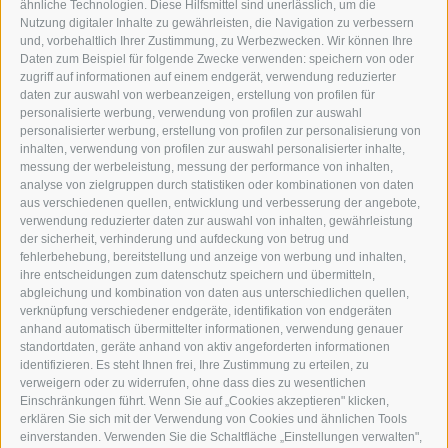
WIPP-MEDIA GMBH
ähnliche Technologien. Diese Hilfsmittel sind unerlässlich, um die
DER ERKER
Nutzung digitaler Inhalte zu gewährleisten, die Navigation zu verbessern
und, vorbehaltlich Ihrer Zustimmung, zu Werbezwecken. Wir können Ihre
NEUSTADT 20A
Daten zum Beispiel für folgende Zwecke verwenden: speichern von oder
I-39049 STERZING
zugriff auf informationen auf einem endgerät, verwendung reduzierter
TEL.: +39 0472 766876
daten zur auswahl von werbeanzeigen, erstellung von profilen für
personalisierte werbung, verwendung von profilen zur auswahl
personalisierter werbung, erstellung von profilen zur personalisierung von
GRAFIK@DERERKER.IT
inhalten, verwendung von profilen zur auswahl personalisierter inhalte,
INFO@DERERKER.IT
messung der werbeleistung, messung der performance von inhalten,
BARBARA.FONTANA@DERERKER.IT
analyse von zielgruppen durch statistiken oder kombinationen von daten
DER ERKER
aus verschiedenen quellen, entwicklung und verbesserung der angebote,
verwendung reduzierter daten zur auswahl von inhalten, gewährleistung
der sicherheit, verhinderung und aufdeckung von betrug und
WERBEN IM ERKER
fehlerbehebung, bereitstellung und anzeige von werbung und inhalten,
ONLINE-WERBUNG
ihre entscheidungen zum datenschutz speichern und übermitteln,
SEPA-DAUERAUFTRAG
abgleichung und kombination von daten aus unterschiedlichen quellen,
REGELN LESERKOMMENTARE
verknüpfung verschiedener endgeräte, identifikation von endgeräten
ONLINE VOTING
anhand automatisch übermittelter informationen, verwendung genauer
standortdaten, geräte anhand von aktiv angeforderten informationen
identifizieren. Es steht Ihnen frei, Ihre Zustimmung zu erteilen, zu
SERVICE
verweigern oder zu widerrufen, ohne dass dies zu wesentlichen
Einschränkungen führt. Wenn Sie auf „Cookies akzeptieren" klicken,
VERANSTALTUNGSKALENDER
erklären Sie sich mit der Verwendung von Cookies und ähnlichen Tools
KLEINANZEIGER
einverstanden. Verwenden Sie die Schaltfläche „Einstellungen verwalten",