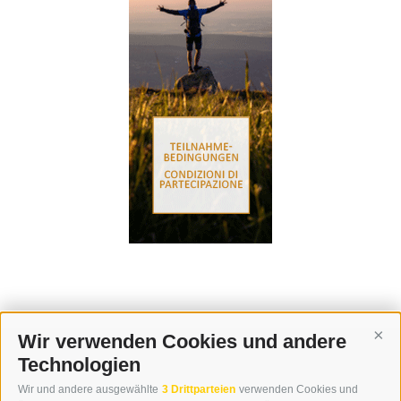
Wir verwenden Cookies und andere
Cont
Technologien
KONTAKT
Wir und andere ausgewählte
3 Drittparteien
verwenden Cookies und