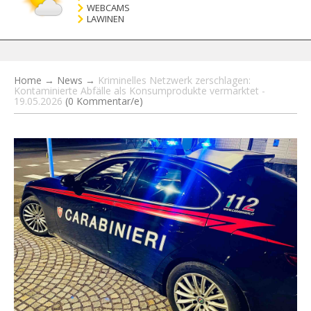
WEBCAMS
LAWINEN
Home
→
News
→
Kriminelles Netzwerk zerschlagen:
Kontaminierte Abfälle als Konsumprodukte vermarktet -
19.05.2026
(0 Kommentar/e)