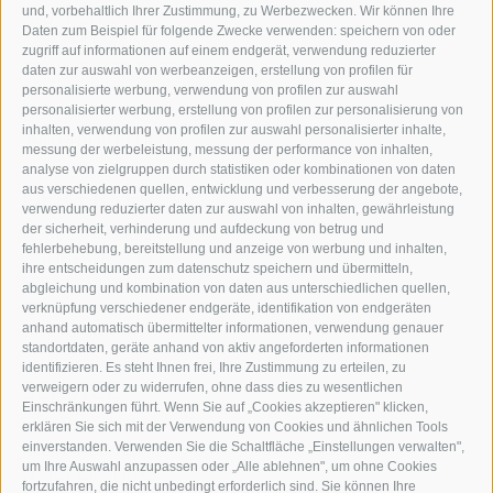
und, vorbehaltlich Ihrer Zustimmung, zu Werbezwecken. Wir können Ihre
NEUSTADT 20A
Daten zum Beispiel für folgende Zwecke verwenden: speichern von oder
I-39049 STERZING
zugriff auf informationen auf einem endgerät, verwendung reduzierter
TEL.: +39 0472 766876
daten zur auswahl von werbeanzeigen, erstellung von profilen für
personalisierte werbung, verwendung von profilen zur auswahl
personalisierter werbung, erstellung von profilen zur personalisierung von
GRAFIK@DERERKER.IT
inhalten, verwendung von profilen zur auswahl personalisierter inhalte,
INFO@DERERKER.IT
messung der werbeleistung, messung der performance von inhalten,
BARBARA.FONTANA@DERERKER.IT
analyse von zielgruppen durch statistiken oder kombinationen von daten
DER ERKER
aus verschiedenen quellen, entwicklung und verbesserung der angebote,
verwendung reduzierter daten zur auswahl von inhalten, gewährleistung
der sicherheit, verhinderung und aufdeckung von betrug und
WERBEN IM ERKER
fehlerbehebung, bereitstellung und anzeige von werbung und inhalten,
ONLINE-WERBUNG
ihre entscheidungen zum datenschutz speichern und übermitteln,
SEPA-DAUERAUFTRAG
abgleichung und kombination von daten aus unterschiedlichen quellen,
REGELN LESERKOMMENTARE
verknüpfung verschiedener endgeräte, identifikation von endgeräten
ONLINE VOTING
anhand automatisch übermittelter informationen, verwendung genauer
standortdaten, geräte anhand von aktiv angeforderten informationen
identifizieren. Es steht Ihnen frei, Ihre Zustimmung zu erteilen, zu
SERVICE
verweigern oder zu widerrufen, ohne dass dies zu wesentlichen
Einschränkungen führt. Wenn Sie auf „Cookies akzeptieren" klicken,
VERANSTALTUNGSKALENDER
erklären Sie sich mit der Verwendung von Cookies und ähnlichen Tools
KLEINANZEIGER
einverstanden. Verwenden Sie die Schaltfläche „Einstellungen verwalten",
um Ihre Auswahl anzupassen oder „Alle ablehnen", um ohne Cookies
NÜTZLICHE LINKS
fortzufahren, die nicht unbedingt erforderlich sind. Sie können Ihre