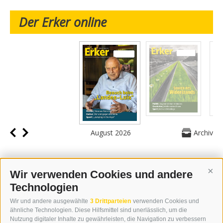
Der Erker online
August 2026
Archiv
Wir verwenden Cookies und andere
Cont
Technologien
KONTAKT
Wir und andere ausgewählte
3 Drittparteien
verwenden Cookies und
WIPP-MEDIA GMBH
ähnliche Technologien. Diese Hilfsmittel sind unerlässlich, um die
DER ERKER
Nutzung digitaler Inhalte zu gewährleisten, die Navigation zu verbessern