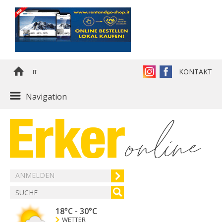
KONTAKT
IT
Navigation
ANMELDEN
18°C
-
30°C
WETTER