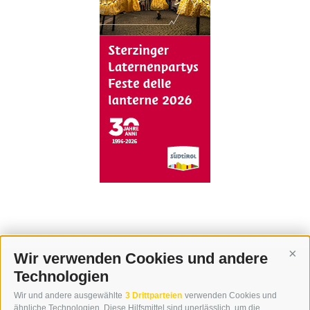
Wir verwenden Cookies und andere
Cont
Technologien
KONTAKT
Wir und andere ausgewählte
3 Drittparteien
verwenden Cookies und
WIPP-MEDIA GMBH
ähnliche Technologien. Diese Hilfsmittel sind unerlässlich, um die