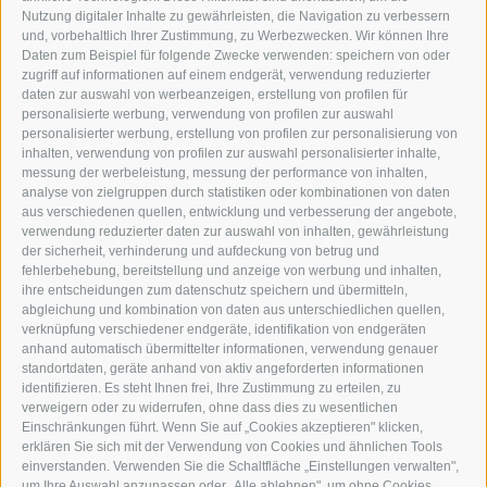
DER ERKER
Nutzung digitaler Inhalte zu gewährleisten, die Navigation zu verbessern
und, vorbehaltlich Ihrer Zustimmung, zu Werbezwecken. Wir können Ihre
NEUSTADT 20A
Daten zum Beispiel für folgende Zwecke verwenden: speichern von oder
I-39049 STERZING
zugriff auf informationen auf einem endgerät, verwendung reduzierter
TEL.: +39 0472 766876
daten zur auswahl von werbeanzeigen, erstellung von profilen für
personalisierte werbung, verwendung von profilen zur auswahl
personalisierter werbung, erstellung von profilen zur personalisierung von
GRAFIK@DERERKER.IT
inhalten, verwendung von profilen zur auswahl personalisierter inhalte,
INFO@DERERKER.IT
messung der werbeleistung, messung der performance von inhalten,
BARBARA.FONTANA@DERERKER.IT
analyse von zielgruppen durch statistiken oder kombinationen von daten
DER ERKER
aus verschiedenen quellen, entwicklung und verbesserung der angebote,
verwendung reduzierter daten zur auswahl von inhalten, gewährleistung
der sicherheit, verhinderung und aufdeckung von betrug und
WERBEN IM ERKER
fehlerbehebung, bereitstellung und anzeige von werbung und inhalten,
ONLINE-WERBUNG
ihre entscheidungen zum datenschutz speichern und übermitteln,
SEPA-DAUERAUFTRAG
abgleichung und kombination von daten aus unterschiedlichen quellen,
REGELN LESERKOMMENTARE
verknüpfung verschiedener endgeräte, identifikation von endgeräten
ONLINE VOTING
anhand automatisch übermittelter informationen, verwendung genauer
standortdaten, geräte anhand von aktiv angeforderten informationen
identifizieren. Es steht Ihnen frei, Ihre Zustimmung zu erteilen, zu
SERVICE
verweigern oder zu widerrufen, ohne dass dies zu wesentlichen
Einschränkungen führt. Wenn Sie auf „Cookies akzeptieren" klicken,
VERANSTALTUNGSKALENDER
erklären Sie sich mit der Verwendung von Cookies und ähnlichen Tools
KLEINANZEIGER
einverstanden. Verwenden Sie die Schaltfläche „Einstellungen verwalten",
um Ihre Auswahl anzupassen oder „Alle ablehnen", um ohne Cookies