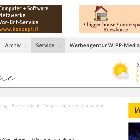
Archiv
Service
Werbeagentur WIPP-Media
2
ing - Beamter/in der Ortspolizei, 5. Funktionsebene
V
(Missbrauch melden)