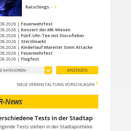
Ratschings
-
08.2026 |
Feuerwehrfest
08.2026 |
Konzert der MK Wiesen
08.2026 |
Fünf-Uhr-Tee mit Discofieber
08.2026 |
Sterzlmarkt
08.2026 |
Kinderlauf Mareiter Stein Attacke
08.2026 |
Feuerwehrfest
08.2026 |
Flugfest
ANZEIGEN
LE KATEGORIEN -
NEUE VERANSTALTUNG VORSCHLAGEN
R-News
ir suchen Mitarbeiter/innen
chtest du Teil des Milchhof-Teams sein und von zahlreichen 