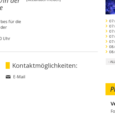
/in der
e
07.
bes für die
07.
 der
07.
07.
0 Uhr
07.
08.
08.
- AL
Kontaktmöglichkeiten:
E-Mail
P
W
Mö