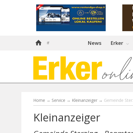
News
Erker
IT
Home
→
Service
→
Kleinanzeiger
→
Gemeinde Sterz
Kleinanzeiger