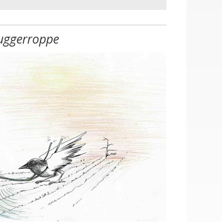
uggerroppe