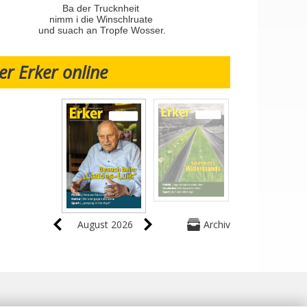
Ba der Trucknheit
nimm i die Winschlruate
und suach an Tropfe Wosser.
er Erker online
August 2026
Archiv