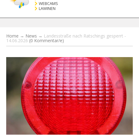
WEBCAMS
LAWINEN
Home
→
News
→
Landesstraße nach Ratschings gesperrt -
14.06.2026
(0 Kommentar/e)