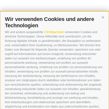
Wir verwenden Cookies und andere
Cont
Technologien
KONTAKT
Wir und andere ausgewählte
3 Drittparteien
verwenden Cookies und
WIPP-MEDIA GMBH
ähnliche Technologien. Diese Hilfsmittel sind unerlässlich, um die
DER ERKER
Nutzung digitaler Inhalte zu gewährleisten, die Navigation zu verbessern
und, vorbehaltlich Ihrer Zustimmung, zu Werbezwecken. Wir können Ihre
NEUSTADT 20A
Daten zum Beispiel für folgende Zwecke verwenden: speichern von oder
I-39049 STERZING
zugriff auf informationen auf einem endgerät, verwendung reduzierter
TEL.: +39 0472 766876
daten zur auswahl von werbeanzeigen, erstellung von profilen für
personalisierte werbung, verwendung von profilen zur auswahl
personalisierter werbung, erstellung von profilen zur personalisierung von
GRAFIK@DERERKER.IT
inhalten, verwendung von profilen zur auswahl personalisierter inhalte,
INFO@DERERKER.IT
messung der werbeleistung, messung der performance von inhalten,
BARBARA.FONTANA@DERERKER.IT
analyse von zielgruppen durch statistiken oder kombinationen von daten
DER ERKER
aus verschiedenen quellen, entwicklung und verbesserung der angebote,
verwendung reduzierter daten zur auswahl von inhalten, gewährleistung
der sicherheit, verhinderung und aufdeckung von betrug und
WERBEN IM ERKER
fehlerbehebung, bereitstellung und anzeige von werbung und inhalten,
ONLINE-WERBUNG
ihre entscheidungen zum datenschutz speichern und übermitteln,
SEPA-DAUERAUFTRAG
abgleichung und kombination von daten aus unterschiedlichen quellen,