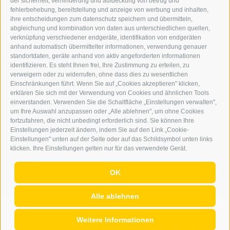
der sicherheit, verhinderung und aufdeckung von betrug und
WERBEN IM ERKER
fehlerbehebung, bereitstellung und anzeige von werbung und inhalten,
ONLINE-WERBUNG
ihre entscheidungen zum datenschutz speichern und übermitteln,
SEPA-DAUERAUFTRAG
abgleichung und kombination von daten aus unterschiedlichen quellen,
REGELN LESERKOMMENTARE
verknüpfung verschiedener endgeräte, identifikation von endgeräten
ONLINE VOTING
anhand automatisch übermittelter informationen, verwendung genauer
standortdaten, geräte anhand von aktiv angeforderten informationen
identifizieren. Es steht Ihnen frei, Ihre Zustimmung zu erteilen, zu
SERVICE
verweigern oder zu widerrufen, ohne dass dies zu wesentlichen
Einschränkungen führt. Wenn Sie auf „Cookies akzeptieren" klicken,
VERANSTALTUNGSKALENDER
erklären Sie sich mit der Verwendung von Cookies und ähnlichen Tools
KLEINANZEIGER
einverstanden. Verwenden Sie die Schaltfläche „Einstellungen verwalten",
um Ihre Auswahl anzupassen oder „Alle ablehnen", um ohne Cookies
NÜTZLICHE LINKS
fortzufahren, die nicht unbedingt erforderlich sind. Sie können Ihre
WETTER
Einstellungen jederzeit ändern, indem Sie auf den Link „Cookie-
WEBCAM
Einstellungen" unten auf der Seite oder auf das Schildsymbol unten links
VIDEOS
klicken. Ihre Einstellungen gelten nur für das verwendete Gerät.
TRAUER
OK
Alle ablehnen
IMPRESSUM
|
SITEMAP
|
COOKIE-RICHTLINIE
|
PRIVACY
|
Weitere Informationen
Cookie Präferenzen
|