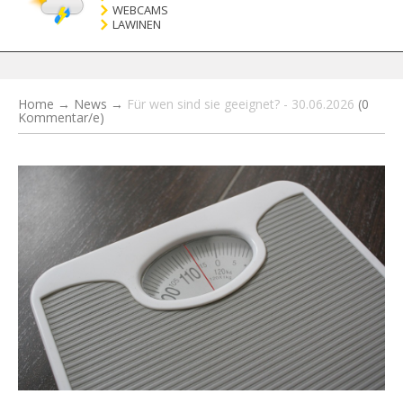
WEBCAMS
LAWINEN
Home
→
News
→
Für wen sind sie geeignet? - 30.06.2026
(0
Kommentar/e)