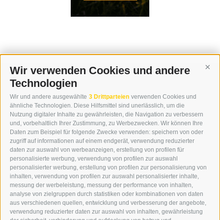
Wir verwenden Cookies und andere
Cont
Technologien
KONTAKT
Wir und andere ausgewählte
3 Drittparteien
verwenden Cookies und
WIPP-MEDIA GMBH
ähnliche Technologien. Diese Hilfsmittel sind unerlässlich, um die
DER ERKER
Nutzung digitaler Inhalte zu gewährleisten, die Navigation zu verbessern
und, vorbehaltlich Ihrer Zustimmung, zu Werbezwecken. Wir können Ihre
NEUSTADT 20A
Daten zum Beispiel für folgende Zwecke verwenden: speichern von oder
I-39049 STERZING
zugriff auf informationen auf einem endgerät, verwendung reduzierter
TEL.: +39 0472 766876
daten zur auswahl von werbeanzeigen, erstellung von profilen für
personalisierte werbung, verwendung von profilen zur auswahl
personalisierter werbung, erstellung von profilen zur personalisierung von
GRAFIK@DERERKER.IT
inhalten, verwendung von profilen zur auswahl personalisierter inhalte,
INFO@DERERKER.IT
messung der werbeleistung, messung der performance von inhalten,
BARBARA.FONTANA@DERERKER.IT
analyse von zielgruppen durch statistiken oder kombinationen von daten
DER ERKER
aus verschiedenen quellen, entwicklung und verbesserung der angebote,
verwendung reduzierter daten zur auswahl von inhalten, gewährleistung