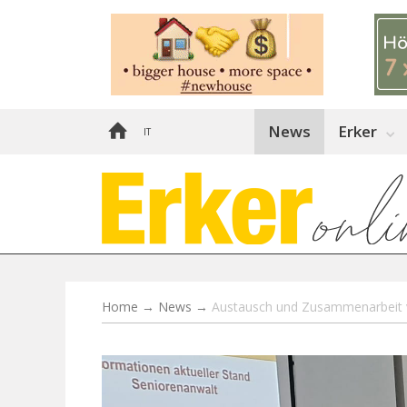
News
Erker
IT
Home
→
News
→
Austausch und Zusammenarbeit v