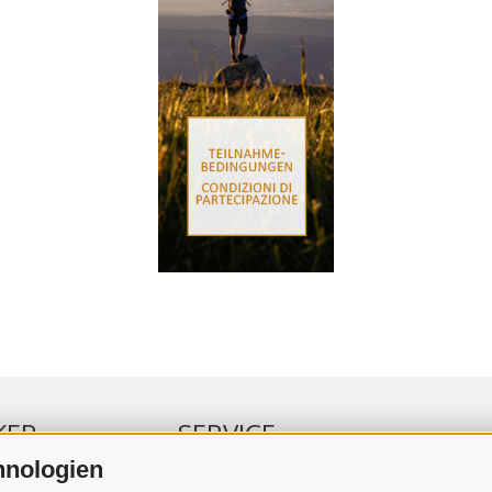
KER
SERVICE
hnologien