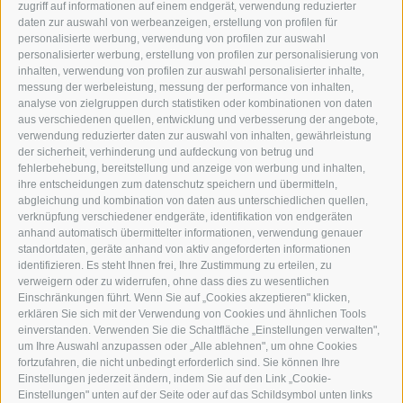
zugriff auf informationen auf einem endgerät, verwendung reduzierter
TEL.: +39 0472 766876
daten zur auswahl von werbeanzeigen, erstellung von profilen für
personalisierte werbung, verwendung von profilen zur auswahl
personalisierter werbung, erstellung von profilen zur personalisierung von
GRAFIK@DERERKER.IT
inhalten, verwendung von profilen zur auswahl personalisierter inhalte,
INFO@DERERKER.IT
messung der werbeleistung, messung der performance von inhalten,
BARBARA.FONTANA@DERERKER.IT
analyse von zielgruppen durch statistiken oder kombinationen von daten
DER ERKER
aus verschiedenen quellen, entwicklung und verbesserung der angebote,
verwendung reduzierter daten zur auswahl von inhalten, gewährleistung
der sicherheit, verhinderung und aufdeckung von betrug und
WERBEN IM ERKER
fehlerbehebung, bereitstellung und anzeige von werbung und inhalten,
ONLINE-WERBUNG
ihre entscheidungen zum datenschutz speichern und übermitteln,
SEPA-DAUERAUFTRAG
abgleichung und kombination von daten aus unterschiedlichen quellen,
REGELN LESERKOMMENTARE
verknüpfung verschiedener endgeräte, identifikation von endgeräten
ONLINE VOTING
anhand automatisch übermittelter informationen, verwendung genauer
standortdaten, geräte anhand von aktiv angeforderten informationen
identifizieren. Es steht Ihnen frei, Ihre Zustimmung zu erteilen, zu
SERVICE
verweigern oder zu widerrufen, ohne dass dies zu wesentlichen
Einschränkungen führt. Wenn Sie auf „Cookies akzeptieren" klicken,
VERANSTALTUNGSKALENDER
erklären Sie sich mit der Verwendung von Cookies und ähnlichen Tools
KLEINANZEIGER
einverstanden. Verwenden Sie die Schaltfläche „Einstellungen verwalten",
um Ihre Auswahl anzupassen oder „Alle ablehnen", um ohne Cookies
NÜTZLICHE LINKS
fortzufahren, die nicht unbedingt erforderlich sind. Sie können Ihre
WETTER
Einstellungen jederzeit ändern, indem Sie auf den Link „Cookie-
WEBCAM
Einstellungen" unten auf der Seite oder auf das Schildsymbol unten links