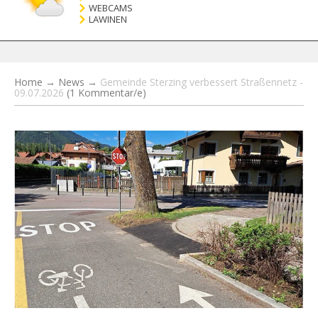
WEBCAMS
LAWINEN
Home
→
News
→
Gemeinde Sterzing verbessert Straßennetz -
09.07.2026
(1 Kommentar/e)