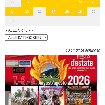
17
18
19
20
21
22
23
24
25
26
27
28
29
30
31
50 Einträge gefunden