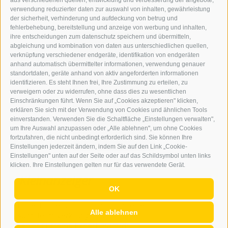
aus verschiedenen quellen, entwicklung und verbesserung der angebote,
verwendung reduzierter daten zur auswahl von inhalten, gewährleistung
der sicherheit, verhinderung und aufdeckung von betrug und
fehlerbehebung, bereitstellung und anzeige von werbung und inhalten,
ihre entscheidungen zum datenschutz speichern und übermitteln,
abgleichung und kombination von daten aus unterschiedlichen quellen,
verknüpfung verschiedener endgeräte, identifikation von endgeräten
anhand automatisch übermittelter informationen, verwendung genauer
standortdaten, geräte anhand von aktiv angeforderten informationen
identifizieren. Es steht Ihnen frei, Ihre Zustimmung zu erteilen, zu
verweigern oder zu widerrufen, ohne dass dies zu wesentlichen
Einschränkungen führt. Wenn Sie auf „Cookies akzeptieren" klicken,
erklären Sie sich mit der Verwendung von Cookies und ähnlichen Tools
einverstanden. Verwenden Sie die Schaltfläche „Einstellungen verwalten",
um Ihre Auswahl anzupassen oder „Alle ablehnen", um ohne Cookies
fortzufahren, die nicht unbedingt erforderlich sind. Sie können Ihre
Einstellungen jederzeit ändern, indem Sie auf den Link „Cookie-
Einstellungen" unten auf der Seite oder auf das Schildsymbol unten links
klicken. Ihre Einstellungen gelten nur für das verwendete Gerät.
Kleinanzeiger
OK
Hotel Lahnerhof in Thuins sucht eine ...
Alle ablehnen
Aushilfe im Verkauf gesucht
Senior Customs Expert (w/m/d)