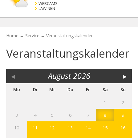
WEBCAMS
LAWINEN
Home
→
Service
→
Veranstaltungskalender
Veranstaltungskalender
◂
August
2026
▸
Mo
Di
Mi
Do
Fr
Sa
So
1
2
3
4
5
6
7
8
9
10
11
12
13
14
15
16