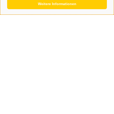
Plant Quality Expert (w/m/d)
Weitere Informationen
Management Assistant (w/m/d)
Reinigungskraft für unser Bürogebäude in Teilzeit
Reinigungskraft (w/m/d) in Teilzeit
ANZEIGEN
JETZT KLEINANZEIGE AUFGEBEN
Umfrage
Sollte es auf unseren Passstraßen mehr
Verkehrskontrollen geben?
ja
nein