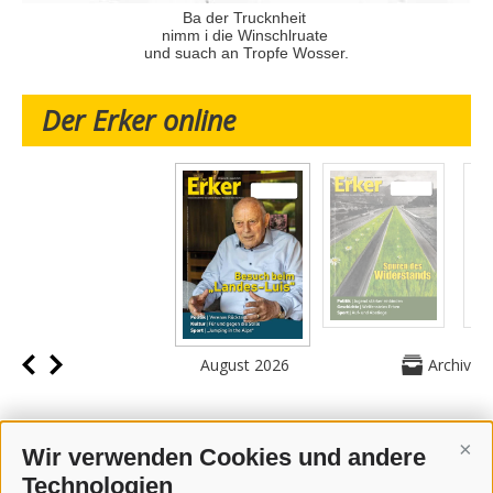
Ba der Trucknheit
nimm i die Winschlruate
und suach an Tropfe Wosser.
Der Erker online
August 2026
Archiv
Wir verwenden Cookies und andere
Cont
Technologien