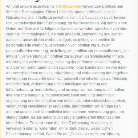
KONTAKT
Wir und andere ausgewählte
3 Drittparteien
verwenden Cookies und
WIPP-MEDIA GMBH
ähnliche Technologien. Diese Hilfsmittel sind unerlässlich, um die
DER ERKER
Nutzung digitaler Inhalte zu gewährleisten, die Navigation zu verbessern
und, vorbehaltlich Ihrer Zustimmung, zu Werbezwecken. Wir können Ihre
NEUSTADT 20A
Daten zum Beispiel für folgende Zwecke verwenden: speichern von oder
I-39049 STERZING
zugriff auf informationen auf einem endgerät, verwendung reduzierter
TEL.: +39 0472 766876
daten zur auswahl von werbeanzeigen, erstellung von profilen für
personalisierte werbung, verwendung von profilen zur auswahl
personalisierter werbung, erstellung von profilen zur personalisierung von
GRAFIK@DERERKER.IT
inhalten, verwendung von profilen zur auswahl personalisierter inhalte,
INFO@DERERKER.IT
messung der werbeleistung, messung der performance von inhalten,
BARBARA.FONTANA@DERERKER.IT
analyse von zielgruppen durch statistiken oder kombinationen von daten
DER ERKER
aus verschiedenen quellen, entwicklung und verbesserung der angebote,
verwendung reduzierter daten zur auswahl von inhalten, gewährleistung
der sicherheit, verhinderung und aufdeckung von betrug und
WERBEN IM ERKER
fehlerbehebung, bereitstellung und anzeige von werbung und inhalten,
ONLINE-WERBUNG
ihre entscheidungen zum datenschutz speichern und übermitteln,
SEPA-DAUERAUFTRAG
abgleichung und kombination von daten aus unterschiedlichen quellen,
REGELN LESERKOMMENTARE
verknüpfung verschiedener endgeräte, identifikation von endgeräten
ONLINE VOTING
anhand automatisch übermittelter informationen, verwendung genauer
standortdaten, geräte anhand von aktiv angeforderten informationen
identifizieren. Es steht Ihnen frei, Ihre Zustimmung zu erteilen, zu
SERVICE
verweigern oder zu widerrufen, ohne dass dies zu wesentlichen
Einschränkungen führt. Wenn Sie auf „Cookies akzeptieren" klicken,