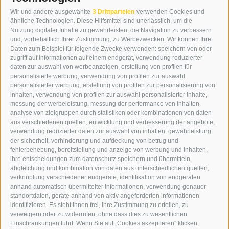
KONTAKT
Wir und andere ausgewählte
3 Drittparteien
verwenden Cookies und
WIPP-MEDIA GMBH
ähnliche Technologien. Diese Hilfsmittel sind unerlässlich, um die
DER ERKER
Nutzung digitaler Inhalte zu gewährleisten, die Navigation zu verbessern
und, vorbehaltlich Ihrer Zustimmung, zu Werbezwecken. Wir können Ihre
NEUSTADT 20A
Daten zum Beispiel für folgende Zwecke verwenden: speichern von oder
I-39049 STERZING
zugriff auf informationen auf einem endgerät, verwendung reduzierter
TEL.: +39 0472 766876
daten zur auswahl von werbeanzeigen, erstellung von profilen für
personalisierte werbung, verwendung von profilen zur auswahl
personalisierter werbung, erstellung von profilen zur personalisierung von
GRAFIK@DERERKER.IT
inhalten, verwendung von profilen zur auswahl personalisierter inhalte,
INFO@DERERKER.IT
messung der werbeleistung, messung der performance von inhalten,
BARBARA.FONTANA@DERERKER.IT
analyse von zielgruppen durch statistiken oder kombinationen von daten
DER ERKER
aus verschiedenen quellen, entwicklung und verbesserung der angebote,
verwendung reduzierter daten zur auswahl von inhalten, gewährleistung
der sicherheit, verhinderung und aufdeckung von betrug und
WERBEN IM ERKER
fehlerbehebung, bereitstellung und anzeige von werbung und inhalten,
ONLINE-WERBUNG
ihre entscheidungen zum datenschutz speichern und übermitteln,
SEPA-DAUERAUFTRAG
abgleichung und kombination von daten aus unterschiedlichen quellen,
REGELN LESERKOMMENTARE
verknüpfung verschiedener endgeräte, identifikation von endgeräten
ONLINE VOTING
anhand automatisch übermittelter informationen, verwendung genauer
standortdaten, geräte anhand von aktiv angeforderten informationen
identifizieren. Es steht Ihnen frei, Ihre Zustimmung zu erteilen, zu
SERVICE
verweigern oder zu widerrufen, ohne dass dies zu wesentlichen
Einschränkungen führt. Wenn Sie auf „Cookies akzeptieren" klicken,