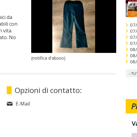
ici da
bili con
07
 vita.
07
iato. No
07
07
08
08
(notifica d'abuso)
08
- TU
Opzioni di contatto:
E-Mail
P
V