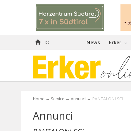
News
Erker
DE
Home
→
Service
→
Annunci
→
PANTALONI SCI
Annunci