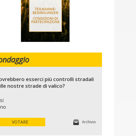
ondaggio
vrebbero esserci più controlli stradali
lle nostre strade di valico?
si
no
VOTARE
Archivio