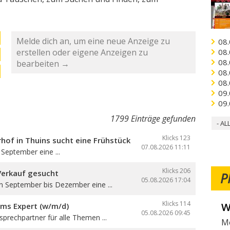
Melde dich an, um eine neue Anzeige zu
08.
erstellen oder eigene Anzeigen zu
08.
08.
bearbeiten →
08.
08.
09.
09.
1799 Einträge gefunden
- AL
Klicks 123
hof in Thuins sucht eine Frühstücksbedienung
07.08.2026
11:11
September eine ...
Klicks 206
Verkauf gesucht
P
05.08.2026
17:04
n September bis Dezember eine ...
Klicks 114
V
oms Expert (w/m/d)
05.08.2026
09:45
sprechpartner für alle Themen ...
Fo