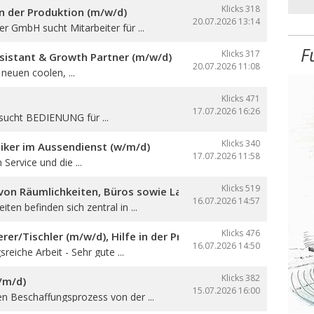
Klicks 318
in der Produktion (m/w/d)
20.07.2026
13:14
ser GmbH sucht Mitarbeiter für ...
F
Klicks 317
sistant & Growth Partner (m/w/d)
20.07.2026
11:08
neuen coolen, ...
Klicks 471
17.07.2026
16:26
sucht BEDIENUNG für ...
Klicks 340
iker im Aussendienst (w/m/d)
17.07.2026
11:58
 Service und die ...
Klicks 519
on Räumlichkeiten, Büros sowie Lager- und Produktionsfläch
16.07.2026
14:57
ten befinden sich zentral in ...
Klicks 476
er/Tischler (m/w/d), Hilfe in der Produktion und auf den Ba
16.07.2026
14:50
reiche Arbeit - Sehr gute ...
Klicks 382
/m/d)
15.07.2026
16:00
en Beschaffungsprozess von der ...