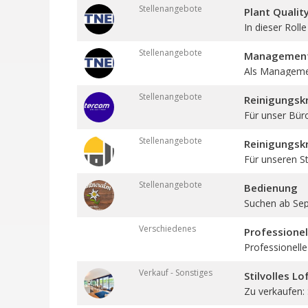
Stellenangebote
Plant Qualit
In dieser Roll
Stellenangebote
Management 
Als Management
Stellenangebote
Reinigungskr
Für unser Bür
Stellenangebote
Reinigungskr
Für unseren St
Stellenangebote
Bedienung
Suchen ab Sept
Verschiedenes
Professione
Professionelle
Verkauf - Sonstiges
Stilvolles L
Zu verkaufen: St