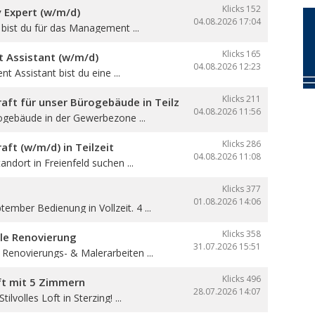
Klicks 152
y Expert (w/m/d)
04.08.2026
17:04
e bist du für das Management ...
Klicks 165
Assistant (w/m/d)
04.08.2026
12:23
 Assistant bist du eine ...
Klicks 211
aft für unser Bürogebäude in Teilzeit
04.08.2026
11:56
ogebäude in der Gewerbezone ...
Klicks 286
aft (w/m/d) in Teilzeit
04.08.2026
11:08
andort in Freienfeld suchen ...
Klicks 377
01.08.2026
14:06
ember Bedienung in Vollzeit. 4 ...
Klicks 358
lle Renovierung
31.07.2026
15:51
 Renovierungs- & Malerarbeiten ...
Klicks 496
oft mit 5 Zimmern
28.07.2026
14:07
ilvolles Loft in Sterzing! ...