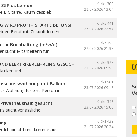
Klicks 300
B-35Plus Lemon
28.07.2026
13:04
 E-Gitarre. Kaum gespielt, ...
Klicks 441
G WIRD PROFI – STARTE BEI UNS!
27.07.2026
22:57
nen Beruf mit Zukunft lernen ...
Klicks 353
n für Buchhaltung (m/w/d)
27.07.2026
21:38
er sucht Mitarbeiterin für ...
Klicks 378
 UND ELEKTRIKERLEHRLING GESUCHT
U
23.07.2026
09:56
triker und ...
Klicks 561
geschosswohnung mit Balkon
So
23.07.2026
09:18
r Wohnung für eine Person in ...
V
Klicks 346
 Privathaushalt gesucht
23.07.2026
15:00
ns sucht verlässliche ...
Klicks 439
ung
21.07.2026
20:24
er Ich bin atif und komme aus ...