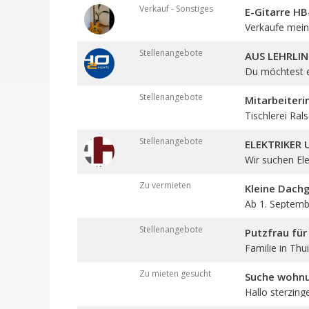
Verkauf - Sonstiges
E-Gitarre H
Verkaufe meine
Stellenangebote
AUS LEHRLIN
Du möchtest ei
Stellenangebote
Mitarbeiteri
Tischlerei Rals
Stellenangebote
ELEKTRIKER
Wir suchen Elek
Zu vermieten
Kleine Dach
Ab 1. Septembe
Stellenangebote
Putzfrau für
Familie in Thui
Zu mieten gesucht
Suche wohn
Hallo sterzing