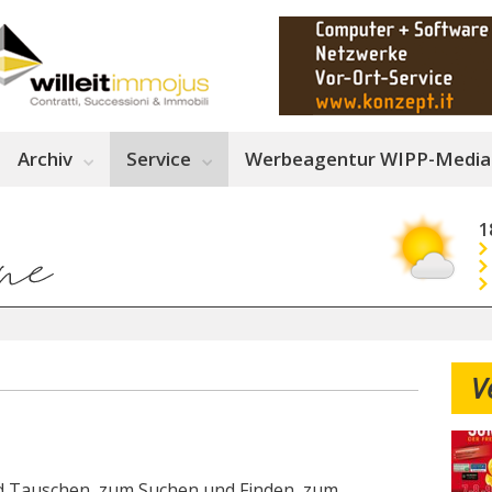
Archiv
Service
Werbeagentur WIPP-Media
1
V
d Tauschen, zum Suchen und Finden, zum