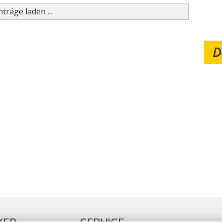
träge laden ...
D