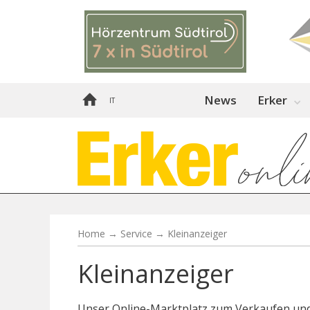
News
Erker
IT
Home
→
Service
→
Kleinanzeiger
Kleinanzeiger
Unser Online-Marktplatz zum Verkaufen un