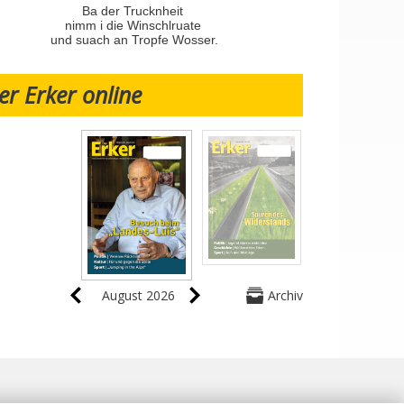
Ba der Trucknheit
nimm i die Winschlruate
und suach an Tropfe Wosser.
er Erker online
August 2026
Archiv