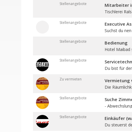
Stellenangebote
Mitarbeiter 
Tischlerei Ral
Stellenangebote
Executive As
Suchst du nen 
Stellenangebote
Bedienung
Hotel Maibad 
Stellenangebote
Servicetechn
Du bist für den
Zu vermieten
Vermietung v
Die Räumlichkei
Stellenangebote
Suche Zimmer
- Abwechslungs
Stellenangebote
Einkäufer (w
Du steuerst d