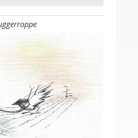
uggerroppe
en, Halle mit Lagerplatz
ustellen (m/w/d), Hausmeister (m/w/d)