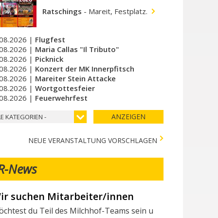
Ratschings
-
Mareit, Festplatz.
08.2026 |
Flugfest
08.2026 |
Maria Callas "Il Tributo"
08.2026 |
Picknick
08.2026 |
Konzert der MK Innerpfitsch
08.2026 |
Mareiter Stein Attacke
08.2026 |
Wortgottesfeier
08.2026 |
Feuerwehrfest
ANZEIGEN
LE KATEGORIEN -
NEUE VERANSTALTUNG VORSCHLAGEN
R-News
erschiedene Tests in der Stadtapotheke - Vari 
lgende Tests stehen in der Stadtapotheke zur Verfügung: I seg