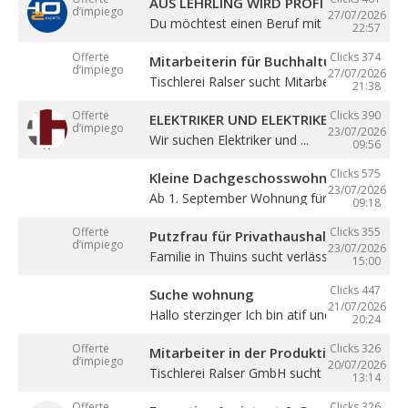
AUS LEHRLING WIRD PROFI – STARTE BE
d’impiego
27/07/2026
Du möchtest einen Beruf mit Zukunft lernen 
22:57
Offerte
Clicks 374
Mitarbeiterin für Buchhaltung (m/w/d)
d’impiego
27/07/2026
Tischlerei Ralser sucht Mitarbeiterin für ...
21:38
Offerte
Clicks 390
ELEKTRIKER UND ELEKTRIKERLEHRLING
d’impiego
23/07/2026
Wir suchen Elektriker und ...
09:56
Clicks 575
Kleine Dachgeschosswohnung mit Bal
23/07/2026
Ab 1. September Wohnung für eine Person in
09:18
Offerte
Clicks 355
Putzfrau für Privathaushalt gesucht
d’impiego
23/07/2026
Familie in Thuins sucht verlässliche ...
15:00
Clicks 447
Suche wohnung
21/07/2026
Hallo sterzinger Ich bin atif und komme aus .
20:24
Offerte
Clicks 326
Mitarbeiter in der Produktion (m/w/d)
d’impiego
20/07/2026
Tischlerei Ralser GmbH sucht Mitarbeiter für 
13:14
Offerte
Clicks 326