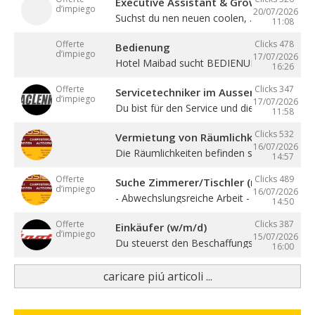
Executive Assistant & Growth Partner
d’impiego
20/07/2026
Suchst du nen neuen coolen, ...
11:08
Offerte
Clicks 478
Bedienung
d’impiego
17/07/2026
Hotel Maibad sucht BEDIENUNG für ...
16:26
Offerte
Clicks 347
Servicetechniker im Aussendienst (w/
d’impiego
17/07/2026
Du bist für den Service und die ...
11:58
Clicks 532
Vermietung von Räumlichkeiten, Büros 
16/07/2026
Die Räumlichkeiten befinden sich zentral in ..
14:57
Offerte
Clicks 489
Suche Zimmerer/Tischler (m/w/d), Hilf
d’impiego
16/07/2026
- Abwechslungsreiche Arbeit - Sehr gute ...
14:50
Offerte
Clicks 387
Einkäufer (w/m/d)
d’impiego
15/07/2026
Du steuerst den Beschaffungsprozess von de
16:00
caricare piú articoli ...