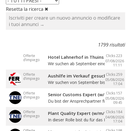
Resetta la ricerca ✖
Iscriviti per creare un nuovo annuncio o modificare
i tuoi annunci →
1799 risultati
Offerte
Clicks 223
Hotel Lahnerhof in Thuins sucht eine
d’impiego
07/08/2026
Wir suchen ab September eine ...
11:11
Offerte
Clicks 259
Aushilfe im Verkauf gesucht
d’impiego
05/08/2026
Wir suchen von September bis Dezember ein
17:04
Offerte
Clicks 157
Senior Customs Expert (w/m/d)
d’impiego
05/08/2026
Du bist der Ansprechpartner für alle Themen 
09:45
Offerte
Clicks 184
Plant Quality Expert (w/m/d)
d’impiego
04/08/2026
In dieser Rolle bist du für das Management .
17:04
Offerte
Clicks 198