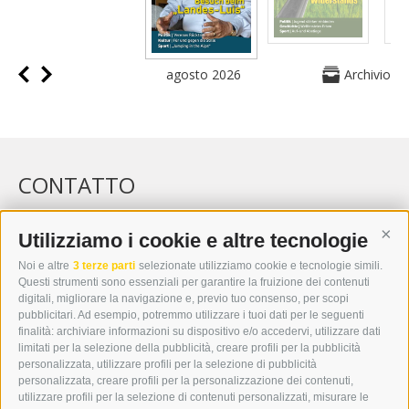
agosto 2026
Archivio
CONTATTO
WIPP-MEDIA GMBH
DER ERKER
Utilizziamo i cookie e altre tecnologie
Cont
CITTÀ NUOVA 20A
Noi e altre
3 terze parti
selezionate utilizziamo cookie e tecnologie simili.
I-39049 VIPITENO
Questi strumenti sono essenziali per garantire la fruizione dei contenuti
TEL.: +39 0472 766876
digitali, migliorare la navigazione e, previo tuo consenso, per scopi
pubblicitari. Ad esempio, potremmo utilizzare i tuoi dati per le seguenti
finalità: archiviare informazioni su dispositivo e/o accedervi, utilizzare dati
GRAFIK@DERERKER.IT
limitati per la selezione della pubblicità, creare profili per la pubblicità
INFO@DERERKER.IT
personalizzata, utilizzare profili per la selezione di pubblicità
BARBARA.FONTANA@DERERKER.IT
personalizzata, creare profili per la personalizzazione dei contenuti,
ERKER
utilizzare profili per la selezione di contenuti personalizzati, misurare le