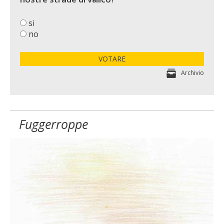
si
no
VOTARE
Archivio
Fuggerroppe