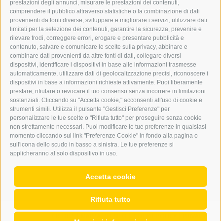
prestazioni degli annunci, misurare le prestazioni dei contenuti,
comprendere il pubblico attraverso statistiche o la combinazione di dati
PUBBLICITÀ NELL’ERKER
provenienti da fonti diverse, sviluppare e migliorare i servizi, utilizzare dati
PUBBLICITÀ ONLINE
limitati per la selezione dei contenuti, garantire la sicurezza, prevenire e
ADDEBITO DIRETTO SEPA
rilevare frodi, correggere errori, erogare e presentare pubblicità e
REGOLAMENTO COMMENTI
contenuto, salvare e comunicare le scelte sulla privacy, abbinare e
ONLINE VOTING
combinare dati provenienti da altre fonti di dati, collegare diversi
dispositivi, identificare i dispositivi in base alle informazioni trasmesse
automaticamente, utilizzare dati di geolocalizzazione precisi, riconoscere i
SERVICE
dispositivi in base a informazioni richieste attivamente. Puoi liberamente
prestare, rifiutare o revocare il tuo consenso senza incorrere in limitazioni
EVENTI
sostanziali. Cliccando su "Accetta cookie," acconsenti all'uso di cookie e
ANNUNCI
strumenti simili. Utilizza il pulsante "Gestisci Preferenze" per
personalizzare le tue scelte o "Rifiuta tutto" per proseguire senza cookie
LINK UTILI
non strettamente necessari. Puoi modificare le tue preferenze in qualsiasi
METEO
momento cliccando sul link "Preferenze Cookie" in fondo alla pagina o
WEBCAM
sull'icona dello scudo in basso a sinistra. Le tue preferenze si
VIDEO
applicheranno al solo dispositivo in uso.
NECROLOGI
Accetta cookie
Rifiuta tutto
CREDITS
|
MAPPA DEL SITO
|
COOKIE POLICY
|
PRIVACY
|