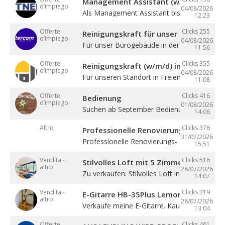
Management Assistant (w/m/d)
d’impiego
04/08/2026
Als Management Assistant bist du eine ...
12:23
Offerte
Clicks 255
Reinigungskraft für unser Bürogebäude
d’impiego
04/08/2026
Für unser Bürogebäude in der Gewerbezone 
11:56
Offerte
Clicks 355
Reinigungskraft (w/m/d) in Teilzeit
d’impiego
04/08/2026
Für unseren Standort in Freienfeld suchen ...
11:08
Offerte
Clicks 416
Bedienung
d’impiego
01/08/2026
Suchen ab September Bedienung in Vollzeit. 4
14:06
Altro
Clicks 376
Professionelle Renovierung
31/07/2026
Professionelle Renovierungs- & Malerarbeite
15:51
Vendita -
Clicks 516
Stilvolles Loft mit 5 Zimmern
altro
28/07/2026
Zu verkaufen: Stilvolles Loft in Sterzing! ...
14:07
Vendita -
Clicks 319
E-Gitarre HB-35Plus Lemon
altro
28/07/2026
Verkaufe meine E-Gitarre. Kaum gespielt, ...
13:04
Offerte
Clicks 461