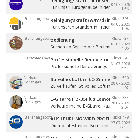
Reinigungskraft für unser Bürogebäude
04.08.2026
Für unser Bürogebäude in der Gewerbezone 
11:56
Stellenangebote
Klicks 393
Reinigungskraft (w/m/d) in Teilzeit
04.08.2026
Für unseren Standort in Freienfeld suchen ...
11:08
Stellenangebote
Klicks 434
Bedienung
01.08.2026
Suchen ab September Bedienung in Vollzeit. 4
14:06
Verschiedenes
Klicks 392
Professionelle Renovierung
31.07.2026
Professionelle Renovierungs- & Malerarbeite
15:51
Verkauf -
Klicks 530
Stilvolles Loft mit 5 Zimmern
Sonstiges
28.07.2026
Zu verkaufen: Stilvolles Loft in Sterzing! ...
14:07
Verkauf -
Klicks 333
E-Gitarre HB-35Plus Lemon
Sonstiges
28.07.2026
Verkaufe meine E-Gitarre. Kaum gespielt, ...
13:04
Stellenangebote
Klicks 479
AUS LEHRLING WIRD PROFI – STARTE BE
27.07.2026
Du möchtest einen Beruf mit Zukunft lernen 
22:57
Stellenangebote
Klicks 384