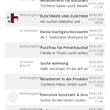
Mitarbeiterin für Buchhaltung (m/w/d)
27.07.2026
Tischlerei Ralser sucht Mitarbeiterin für ...
21:38
Stellenangebote
Klicks 403
ELEKTRIKER UND ELEKTRIKERLEHRLING
23.07.2026
Wir suchen Elektriker und ...
09:56
Zu vermieten
Klicks 591
Kleine Dachgeschosswohnung mit Bal
23.07.2026
Ab 1. September Wohnung für eine Person in
09:18
Stellenangebote
Klicks 361
Putzfrau für Privathaushalt gesucht
23.07.2026
Familie in Thuins sucht verlässliche ...
15:00
Zu mieten
Klicks 458
Suche wohnung
gesucht
21.07.2026
Hallo sterzinger Ich bin atif und komme aus .
20:24
Stellenangebote
Klicks 332
Mitarbeiter in der Produktion (m/w/d)
20.07.2026
Tischlerei Ralser GmbH sucht Mitarbeiter für 
13:14
Stellenangebote
Klicks 333
Executive Assistant & Growth Partner
20.07.2026
Suchst du nen neuen coolen, ...
11:08
Stellenangebote
Klicks 492