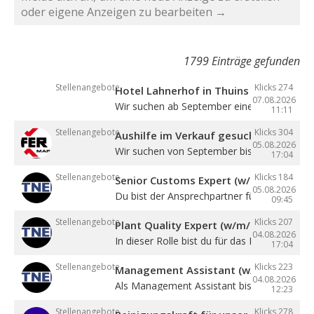
oder eigene Anzeigen zu bearbeiten →
1799 Einträge gefunden
Stellenangebote
Klicks 274
Hotel Lahnerhof in Thuins sucht eine
07.08.2026
Wir suchen ab September eine ...
11:11
Stellenangebote
Klicks 304
Aushilfe im Verkauf gesucht
05.08.2026
Wir suchen von September bis Dezember ein
17:04
Stellenangebote
Klicks 184
Senior Customs Expert (w/m/d)
05.08.2026
Du bist der Ansprechpartner für alle Themen 
09:45
Stellenangebote
Klicks 207
Plant Quality Expert (w/m/d)
04.08.2026
In dieser Rolle bist du für das Management .
17:04
Stellenangebote
Klicks 223
Management Assistant (w/m/d)
04.08.2026
Als Management Assistant bist du eine ...
12:23
Stellenangebote
Klicks 278