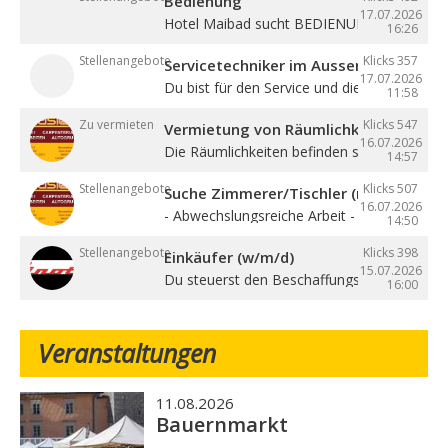
Bedienung
17.07.2026
Hotel Maibad sucht BEDIENUNG für ...
16:26
Stellenangebote
Klicks 357
Servicetechniker im Aussendienst (w/
17.07.2026
Du bist für den Service und die ...
11:58
Zu vermieten
Klicks 547
Vermietung von Räumlichkeiten, Büros 
16.07.2026
Die Räumlichkeiten befinden sich zentral in ..
14:57
Stellenangebote
Klicks 507
Suche Zimmerer/Tischler (m/w/d), Hilf
16.07.2026
- Abwechslungsreiche Arbeit - Sehr gute ...
14:50
Stellenangebote
Klicks 398
Einkäufer (w/m/d)
15.07.2026
Du steuerst den Beschaffungsprozess von de
16:00
Veranstaltungen
11.08.2026
Bauernmarkt