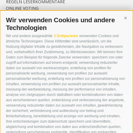
REGELN LESERKOMMENTARE
ONLINE VOTING
Wir verwenden Cookies und andere
Cont
SERVICE
Technologien
VERANSTALTUNGSKALENDER
Wir und andere ausgewählte
3 Drittparteien
verwenden Cookies und
KLEINANZEIGER
ähnliche Technologien. Diese Hilfsmittel sind unerlässlich, um die
NÜTZLICHE LINKS
Nutzung digitaler Inhalte zu gewährleisten, die Navigation zu verbessern
und, vorbehaltlich Ihrer Zustimmung, zu Werbezwecken. Wir können Ihre
WETTER
Daten zum Beispiel für folgende Zwecke verwenden: speichern von oder
WEBCAM
zugriff auf informationen auf einem endgerät, verwendung reduzierter
VIDEOS
daten zur auswahl von werbeanzeigen, erstellung von profilen für
TRAUER
personalisierte werbung, verwendung von profilen zur auswahl
personalisierter werbung, erstellung von profilen zur personalisierung von
inhalten, verwendung von profilen zur auswahl personalisierter inhalte,
messung der werbeleistung, messung der performance von inhalten,
analyse von zielgruppen durch statistiken oder kombinationen von daten
aus verschiedenen quellen, entwicklung und verbesserung der angebote,
IMPRESSUM
|
SITEMAP
|
COOKIE-RICHTLINIE
|
PRIVACY
|
verwendung reduzierter daten zur auswahl von inhalten, gewährleistung
Cookie Präferenzen
|
der sicherheit, verhinderung und aufdeckung von betrug und
fehlerbehebung, bereitstellung und anzeige von werbung und inhalten,
AGENTUR
ihre entscheidungen zum datenschutz speichern und übermitteln,
abgleichung und kombination von daten aus unterschiedlichen quellen,
verknüpfung verschiedener endgeräte, identifikation von endgeräten