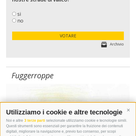
si
no
VOTARE
Archivio
Fuggerroppe
Utilizziamo i cookie e altre tecnologie
Cont
Noi e altre
3 terze parti
selezionate utilizziamo cookie e tecnologie simili.
Questi strumenti sono essenziali per garantire la fruizione dei contenuti
digitali, migliorare la navigazione e, previo tuo consenso, per scopi