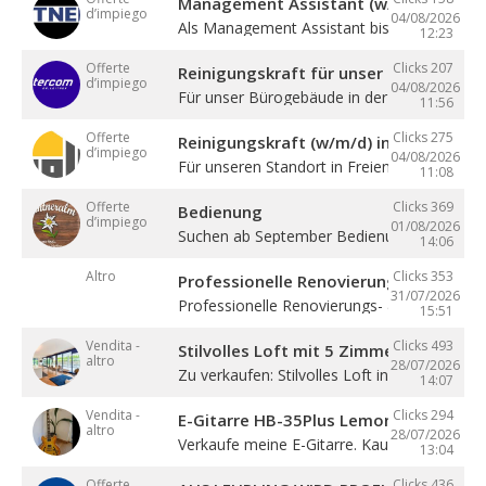
Management Assistant (w/m/d)
d’impiego
04/08/2026
Als Management Assistant bist du eine ...
12:23
Offerte
Clicks 207
Reinigungskraft für unser Bürogebäude
d’impiego
04/08/2026
Für unser Bürogebäude in der Gewerbezone 
11:56
Offerte
Clicks 275
Reinigungskraft (w/m/d) in Teilzeit
d’impiego
04/08/2026
Für unseren Standort in Freienfeld suchen ...
11:08
Offerte
Clicks 369
Bedienung
d’impiego
01/08/2026
Suchen ab September Bedienung in Vollzeit. 4
14:06
Altro
Clicks 353
Professionelle Renovierung
31/07/2026
Professionelle Renovierungs- & Malerarbeite
15:51
Vendita -
Clicks 493
Stilvolles Loft mit 5 Zimmern
altro
28/07/2026
Zu verkaufen: Stilvolles Loft in Sterzing! ...
14:07
Vendita -
Clicks 294
E-Gitarre HB-35Plus Lemon
altro
28/07/2026
Verkaufe meine E-Gitarre. Kaum gespielt, ...
13:04
Offerte
Clicks 436