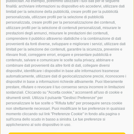
pubblicitari. Ad esempio, potremmo utilizzare i tuoi dati per le seguenti
finalità: archiviare informazioni su dispositivo e/o accedervi, utilizzare dati
limitati per la selezione della pubblicità, creare profili per la pubblicità
personalizzata, utilizzare profili per la selezione di pubblicità
personalizzata, creare profili per la personalizzazione dei contenuti,
utilizzare profili per la selezione di contenuti personalizzati, misurare le
prestazioni degli annunci, misurare le prestazioni dei contenuti,
comprendere il pubblico attraverso statistiche o la combinazione di dati
provenienti da fonti diverse, sviluppare e migliorare i servizi, utilizzare dati
limitati per la selezione dei contenuti, garantire la sicurezza, prevenire e
rilevare frodi, correggere errori, erogare e presentare pubblicità e
contenuto, salvare e comunicare le scelte sulla privacy, abbinare e
Ba der Trucknheit
combinare dati provenienti da altre fonti di dati, collegare diversi
nimm i die Winschlruate
dispositivi, identificare i dispositivi in base alle informazioni trasmesse
und suach an Tropfe Wosser.
automaticamente, utilizzare dati di geolocalizzazione precisi, riconoscere i
dispositivi in base a informazioni richieste attivamente. Puoi liberamente
prestare, rifiutare o revocare il tuo consenso senza incorrere in limitazioni
Erker online
sostanziali. Cliccando su "Accetta cookie," acconsenti all'uso di cookie e
strumenti simili. Utilizza il pulsante "Gestisci Preferenze" per
personalizzare le tue scelte o "Rifiuta tutto" per proseguire senza cookie
non strettamente necessari. Puoi modificare le tue preferenze in qualsiasi
momento cliccando sul link "Preferenze Cookie" in fondo alla pagina o
sull'icona dello scudo in basso a sinistra. Le tue preferenze si
applicheranno al solo dispositivo in uso.