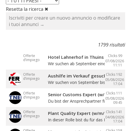
Resetta la ricerca ✖
Iscriviti per creare un nuovo annuncio o modificare
i tuoi annunci →
1799 risultati
Offerte
Clicks 99
Hotel Lahnerhof in Thuins sucht eine
d’impiego
07/08/2026
Wir suchen ab September eine ...
11:11
Offerte
Clicks 192
Aushilfe im Verkauf gesucht
d’impiego
05/08/2026
Wir suchen von September bis Dezember ein
17:04
Offerte
Clicks 111
Senior Customs Expert (w/m/d)
d’impiego
05/08/2026
Du bist der Ansprechpartner für alle Themen 
09:45
Offerte
Clicks 141
Plant Quality Expert (w/m/d)
d’impiego
04/08/2026
In dieser Rolle bist du für das Management .
17:04
Offerte
Clicks 158