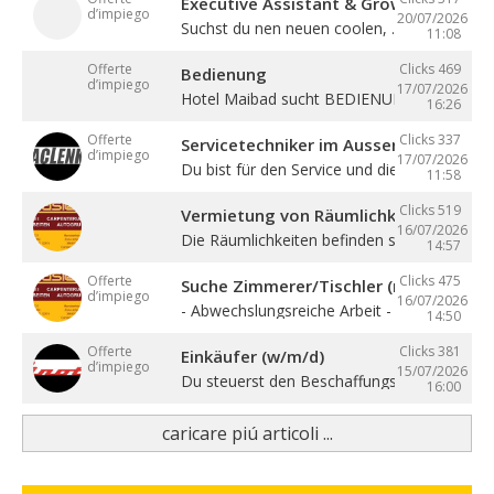
Executive Assistant & Growth Partner
d’impiego
20/07/2026
Suchst du nen neuen coolen, ...
11:08
Offerte
Clicks 469
Bedienung
d’impiego
17/07/2026
Hotel Maibad sucht BEDIENUNG für ...
16:26
Offerte
Clicks 337
Servicetechniker im Aussendienst (w/
d’impiego
17/07/2026
Du bist für den Service und die ...
11:58
Clicks 519
Vermietung von Räumlichkeiten, Büros 
16/07/2026
Die Räumlichkeiten befinden sich zentral in ..
14:57
Offerte
Clicks 475
Suche Zimmerer/Tischler (m/w/d), Hilf
d’impiego
16/07/2026
- Abwechslungsreiche Arbeit - Sehr gute ...
14:50
Offerte
Clicks 381
Einkäufer (w/m/d)
d’impiego
15/07/2026
Du steuerst den Beschaffungsprozess von de
16:00
caricare piú articoli ...