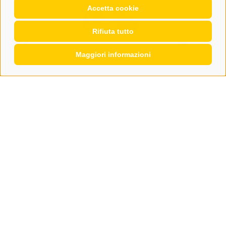
Accetta cookie
Rifiuta tutto
agosto 2026
Archivio
Maggiori informazioni
CONTATTO
WIPP-MEDIA GMBH
DER ERKER
CITTÀ NUOVA 20A
I-39049 VIPITENO
TEL.: +39 0472 766876
GRAFIK@DERERKER.IT
INFO@DERERKER.IT
BARBARA.FONTANA@DERERKER.IT
ERKER