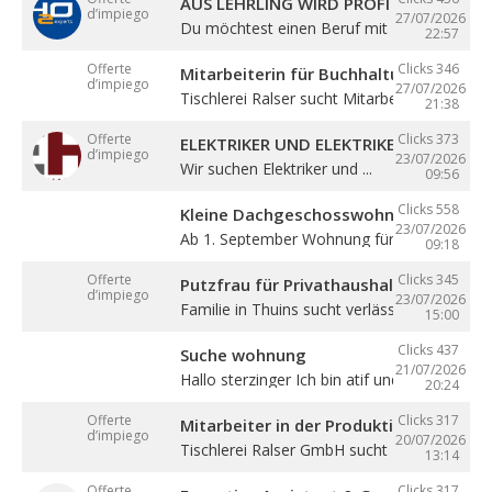
AUS LEHRLING WIRD PROFI – STARTE BE
d’impiego
27/07/2026
Du möchtest einen Beruf mit Zukunft lernen 
22:57
Offerte
Clicks 346
Mitarbeiterin für Buchhaltung (m/w/d)
d’impiego
27/07/2026
Tischlerei Ralser sucht Mitarbeiterin für ...
21:38
Offerte
Clicks 373
ELEKTRIKER UND ELEKTRIKERLEHRLING
d’impiego
23/07/2026
Wir suchen Elektriker und ...
09:56
Clicks 558
Kleine Dachgeschosswohnung mit Bal
23/07/2026
Ab 1. September Wohnung für eine Person in
09:18
Offerte
Clicks 345
Putzfrau für Privathaushalt gesucht
d’impiego
23/07/2026
Familie in Thuins sucht verlässliche ...
15:00
Clicks 437
Suche wohnung
21/07/2026
Hallo sterzinger Ich bin atif und komme aus .
20:24
Offerte
Clicks 317
Mitarbeiter in der Produktion (m/w/d)
d’impiego
20/07/2026
Tischlerei Ralser GmbH sucht Mitarbeiter für 
13:14
Offerte
Clicks 317