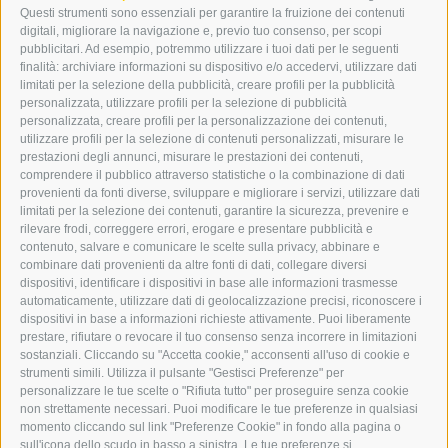
I-39049 VIPITENO
Questi strumenti sono essenziali per garantire la fruizione dei contenuti
TEL.: +39 0472 766876
digitali, migliorare la navigazione e, previo tuo consenso, per scopi
pubblicitari. Ad esempio, potremmo utilizzare i tuoi dati per le seguenti
finalità: archiviare informazioni su dispositivo e/o accedervi, utilizzare dati
GRAFIK@DERERKER.IT
limitati per la selezione della pubblicità, creare profili per la pubblicità
INFO@DERERKER.IT
personalizzata, utilizzare profili per la selezione di pubblicità
BARBARA.FONTANA@DERERKER.IT
personalizzata, creare profili per la personalizzazione dei contenuti,
ERKER
utilizzare profili per la selezione di contenuti personalizzati, misurare le
prestazioni degli annunci, misurare le prestazioni dei contenuti,
comprendere il pubblico attraverso statistiche o la combinazione di dati
PUBBLICITÀ NELL’ERKER
provenienti da fonti diverse, sviluppare e migliorare i servizi, utilizzare dati
PUBBLICITÀ ONLINE
limitati per la selezione dei contenuti, garantire la sicurezza, prevenire e
ADDEBITO DIRETTO SEPA
rilevare frodi, correggere errori, erogare e presentare pubblicità e
REGOLAMENTO COMMENTI
contenuto, salvare e comunicare le scelte sulla privacy, abbinare e
ONLINE VOTING
combinare dati provenienti da altre fonti di dati, collegare diversi
dispositivi, identificare i dispositivi in base alle informazioni trasmesse
automaticamente, utilizzare dati di geolocalizzazione precisi, riconoscere i
SERVICE
dispositivi in base a informazioni richieste attivamente. Puoi liberamente
prestare, rifiutare o revocare il tuo consenso senza incorrere in limitazioni
EVENTI
sostanziali. Cliccando su "Accetta cookie," acconsenti all'uso di cookie e
ANNUNCI
strumenti simili. Utilizza il pulsante "Gestisci Preferenze" per
personalizzare le tue scelte o "Rifiuta tutto" per proseguire senza cookie
LINK UTILI
non strettamente necessari. Puoi modificare le tue preferenze in qualsiasi
METEO
momento cliccando sul link "Preferenze Cookie" in fondo alla pagina o
WEBCAM
sull'icona dello scudo in basso a sinistra. Le tue preferenze si