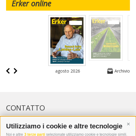
Erker online
agosto 2026
Archivio
CONTATTO
WIPP-MEDIA GMBH
DER ERKER
Utilizziamo i cookie e altre tecnologie
Cont
CITTÀ NUOVA 20A
Noi e altre
3 terze parti
selezionate utilizziamo cookie e tecnologie simili.