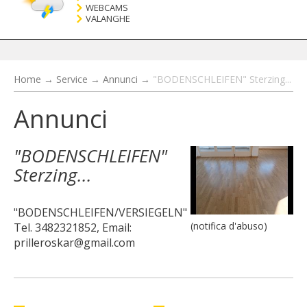
WEBCAMS
VALANGHE
Home
→
Service
→
Annunci
→
"BODENSCHLEIFEN" Sterzing...
Annunci
"BODENSCHLEIFEN"
Sterzing...
"BODENSCHLEIFEN/VERSIEGELN"
(notifica d'abuso)
Tel. 3482321852, Email:
prilleroskar@gmail.com