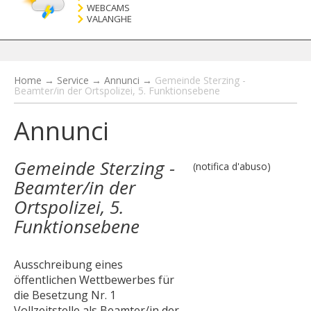
WEBCAMS
VALANGHE
Home
→
Service
→
Annunci
→
Gemeinde Sterzing -
Beamter/in der Ortspolizei, 5. Funktionsebene
Annunci
Gemeinde Sterzing -
(notifica d'abuso)
Beamter/in der
Ortspolizei, 5.
Funktionsebene
Ausschreibung eines
öffentlichen Wettbewerbes für
die Besetzung Nr. 1
Vollzeitstelle als Beamter/in der