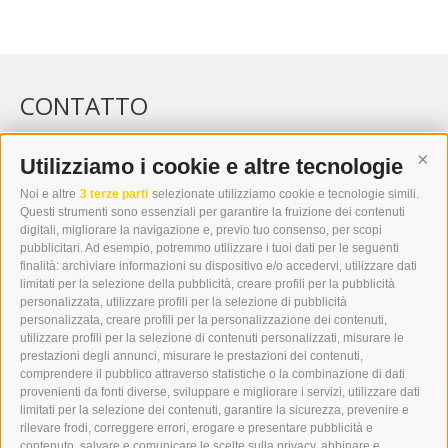
CONTATTO
WIPP-MEDIA GMBH
DER ERKER
Utilizziamo i cookie e altre tecnologie
Cont
CITTÀ NUOVA 20A
Noi e altre
3 terze parti
selezionate utilizziamo cookie e tecnologie simili.
I-39049 VIPITENO
Questi strumenti sono essenziali per garantire la fruizione dei contenuti
TEL.: +39 0472 766876
digitali, migliorare la navigazione e, previo tuo consenso, per scopi
pubblicitari. Ad esempio, potremmo utilizzare i tuoi dati per le seguenti
finalità: archiviare informazioni su dispositivo e/o accedervi, utilizzare dati
GRAFIK@DERERKER.IT
limitati per la selezione della pubblicità, creare profili per la pubblicità
INFO@DERERKER.IT
personalizzata, utilizzare profili per la selezione di pubblicità
BARBARA.FONTANA@DERERKER.IT
personalizzata, creare profili per la personalizzazione dei contenuti,
ERKER
utilizzare profili per la selezione di contenuti personalizzati, misurare le
prestazioni degli annunci, misurare le prestazioni dei contenuti,
comprendere il pubblico attraverso statistiche o la combinazione di dati
PUBBLICITÀ NELL’ERKER
provenienti da fonti diverse, sviluppare e migliorare i servizi, utilizzare dati
PUBBLICITÀ ONLINE
limitati per la selezione dei contenuti, garantire la sicurezza, prevenire e
ADDEBITO DIRETTO SEPA
rilevare frodi, correggere errori, erogare e presentare pubblicità e
REGOLAMENTO COMMENTI
contenuto, salvare e comunicare le scelte sulla privacy, abbinare e