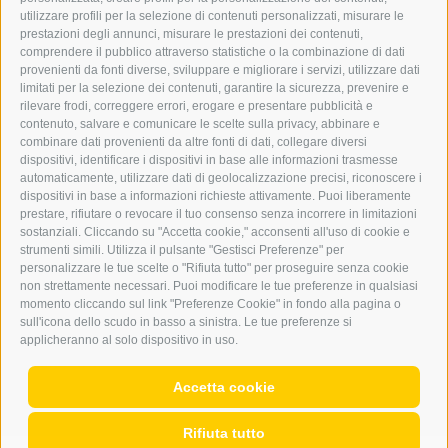
ERKER
utilizzare profili per la selezione di contenuti personalizzati, misurare le
prestazioni degli annunci, misurare le prestazioni dei contenuti,
comprendere il pubblico attraverso statistiche o la combinazione di dati
PUBBLICITÀ NELL’ERKER
provenienti da fonti diverse, sviluppare e migliorare i servizi, utilizzare dati
PUBBLICITÀ ONLINE
limitati per la selezione dei contenuti, garantire la sicurezza, prevenire e
ADDEBITO DIRETTO SEPA
rilevare frodi, correggere errori, erogare e presentare pubblicità e
REGOLAMENTO COMMENTI
contenuto, salvare e comunicare le scelte sulla privacy, abbinare e
ONLINE VOTING
combinare dati provenienti da altre fonti di dati, collegare diversi
dispositivi, identificare i dispositivi in base alle informazioni trasmesse
automaticamente, utilizzare dati di geolocalizzazione precisi, riconoscere i
SERVICE
dispositivi in base a informazioni richieste attivamente. Puoi liberamente
prestare, rifiutare o revocare il tuo consenso senza incorrere in limitazioni
EVENTI
sostanziali. Cliccando su "Accetta cookie," acconsenti all'uso di cookie e
ANNUNCI
strumenti simili. Utilizza il pulsante "Gestisci Preferenze" per
personalizzare le tue scelte o "Rifiuta tutto" per proseguire senza cookie
LINK UTILI
non strettamente necessari. Puoi modificare le tue preferenze in qualsiasi
METEO
momento cliccando sul link "Preferenze Cookie" in fondo alla pagina o
WEBCAM
sull'icona dello scudo in basso a sinistra. Le tue preferenze si
VIDEO
applicheranno al solo dispositivo in uso.
NECROLOGI
Accetta cookie
Rifiuta tutto