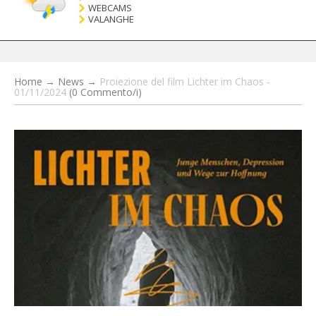
WEBCAMS
VALANGHE
Home
→
News
→
Proiezione del film Lichter im Chaos -
01/11/2024
(0 Commento/i)